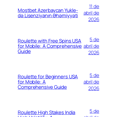
11 de
Mostbet Azerbaycan Yukle-
abril de
də Lisenziyanın Əhəmiyyəti
2026
5 de
Roulette with Free Spins USA
abril de
for Mobile: A Comprehensive
Guide
2026
5 de
Roulette for Beginners USA
abril de
for Mobile: A
Comprehensive Guide
2026
5 de
Roulette High Stakes India