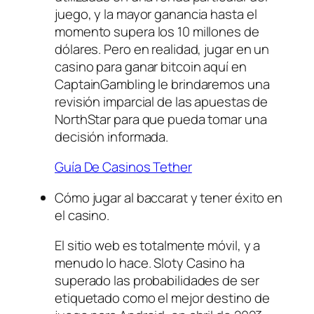
juego, y la mayor ganancia hasta el
momento supera los 10 millones de
dólares. Pero en realidad, jugar en un
casino para ganar bitcoin aquí en
CaptainGambling le brindaremos una
revisión imparcial de las apuestas de
NorthStar para que pueda tomar una
decisión informada.
Guía De Casinos Tether
Cómo jugar al baccarat y tener éxito en
el casino.
El sitio web es totalmente móvil, y a
menudo lo hace. Sloty Casino ha
superado las probabilidades de ser
etiquetado como el mejor destino de