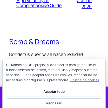
abril de
High Volatility: A
Comprehensive Guide
2026
Scrap & Dreams
Donde tus sueños se hacen realidad
Utilizamos cookies propias y de terceros para garantizar el
funcionamiento de la web, medir su uso y mejorar nuestros
Blog
Eventos
servicios. Puede aceptar todas las cookies, rechazar las no
Acerca de
Tienda
necesarias o configurar sus preferencias.
Política de cookies
FAQs
Patrones
Autores
Temas
Aceptar todo
Atención! Este es un rinconcito donde hay mucha
creatividad y amor, le recomendamos que nos visite
Rechazar
con frecuencia para tomar su dosis diaria