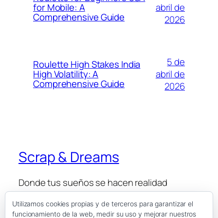
abril de
for Mobile: A
Comprehensive Guide
2026
5 de
Roulette High Stakes India
abril de
High Volatility: A
Comprehensive Guide
2026
Scrap & Dreams
Donde tus sueños se hacen realidad
Utilizamos cookies propias y de terceros para garantizar el
funcionamiento de la web, medir su uso y mejorar nuestros