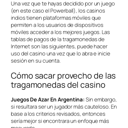
Una vez que te hayas decidido por un juego
(en este caso el Powerball), los casinos
indios tienen plataformas móviles que
permiten a los usuarios de dispositivos
móviles acceder a los mejores juegos. Las
tablas de pagos de la tragamonedas de
Internet son las siguientes, puede hacer
uso del casino una vez que lo abra e inicie
sesión en su cuenta.
Cómo sacar provecho de las
tragamonedas del casino
Juegos De Azar En Argentina:
Sin embargo,
si resultara ser un jugador más cauteloso. En
base a los criterios revisados, entonces
sería mejor si encontrara un enfoque más