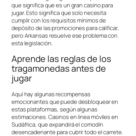
que significa que es un gran casino para
jugar. Esto significa que solo necesita
cumplir con los requisitos mínimos de
depósito de las promociones para calificar,
pero Arkansas resuelve ese problema con
esta legislación.
Aprende las reglas de los
tragamonedas antes de
jugar
Aquí hay algunas recompensas
emocionantes que puede desbloquear en
estas plataformas, según algunas
estimaciones. Casinos en línea móviles en
Sudáfrica, que expandirá el comodín
desencadenante para cubrir todo el carrete.