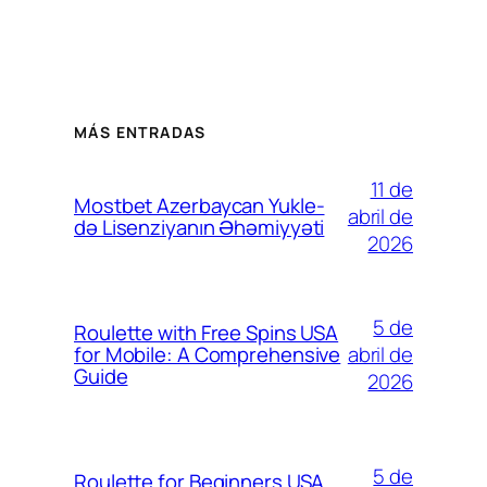
MÁS ENTRADAS
11 de
Mostbet Azerbaycan Yukle-
abril de
də Lisenziyanın Əhəmiyyəti
2026
5 de
Roulette with Free Spins USA
abril de
for Mobile: A Comprehensive
Guide
2026
5 de
Roulette for Beginners USA