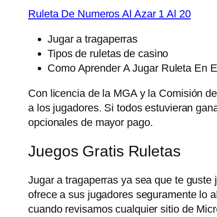
Ruleta De Numeros Al Azar 1 Al 20
Jugar a tragaperras
Tipos de ruletas de casino
Como Aprender A Jugar Ruleta En E
Con licencia de la MGA y la Comisión de
a los jugadores. Si todos estuvieran ga
opcionales de mayor pago.
Juegos Gratis Ruletas
Jugar a tragaperras ya sea que te guste 
ofrece a sus jugadores seguramente lo al
cuando revisamos cualquier sitio de Mi