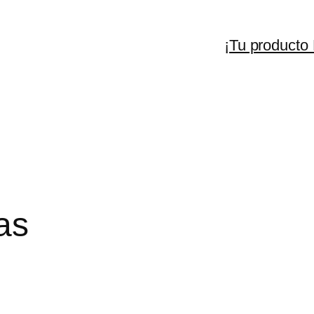
¡Tu producto
as