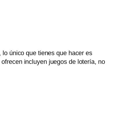
, lo único que tienes que hacer es
ofrecen incluyen juegos de lotería, no