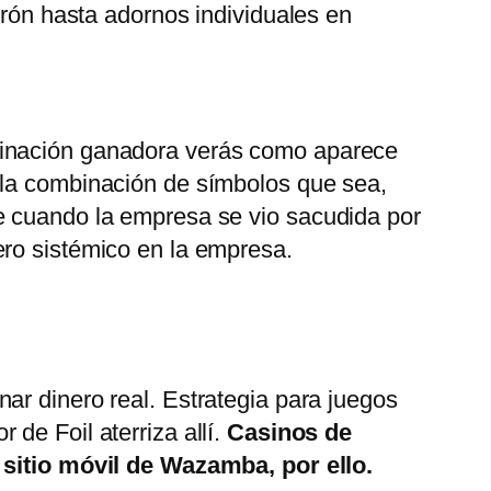
urón hasta adornos individuales en
inación ganadora verás como aparece
 la combinación de símbolos que sea,
e cuando la empresa se vio sacudida por
ro sistémico en la empresa.
ar dinero real. Estrategia para juegos
de Foil aterriza allí.
Casinos de
l sitio móvil de Wazamba, por ello.