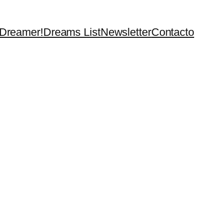
 Dreamer!
Dreams List
Newsletter
Contacto