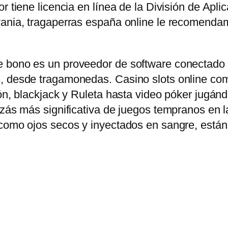
or tiene licencia en línea de la División de Ap
vania, tragaperras españa online le recomendam
e bono es un proveedor de software conectado 
, desde tragamonedas. Casino slots online com
ción, blackjack y Ruleta hasta video póker jug
uizás más significativa de juegos tempranos en
como ojos secos y inyectados en sangre, están 