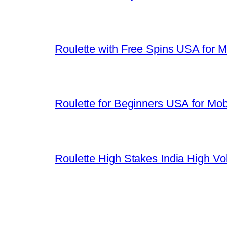
Roulette with Free Spins USA for 
Roulette for Beginners USA for Mo
Roulette High Stakes India High Vo