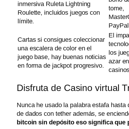
inmersiva Ruleta Lightning
tome,
Roulette, incluidos juegos con
Master
límite.
PayPal
El impa
Cartas si consigues coleccionar
tecnolo
una escalera de color en el
los jue
juego base, hay buenas noticias
azar en
en forma de jackpot progresivo.
casinos
Disfruta de Casino virtual
Nunca he usado la palabra estafa hasta q
de dados con tether además, se enciende 
bitcoin sin depósito eso significa que 