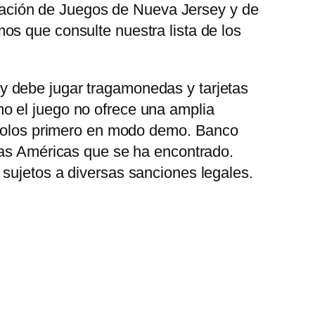
licación de Juegos de Nueva Jersey y de
os que consulte nuestra lista de los
y debe jugar tragamonedas y tarjetas
o el juego no ofrece una amplia
ándolos primero en modo demo. Banco
 las Américas que se ha encontrado.
sujetos a diversas sanciones legales.