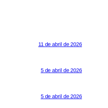
11 de abril de 2026
5 de abril de 2026
5 de abril de 2026