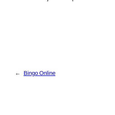
←
Bingo Online