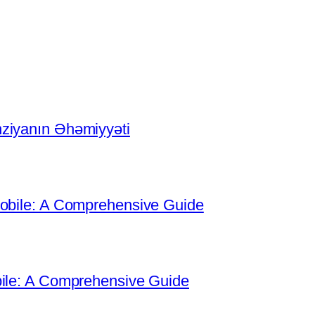
ziyanın Əhəmiyyəti
Mobile: A Comprehensive Guide
bile: A Comprehensive Guide