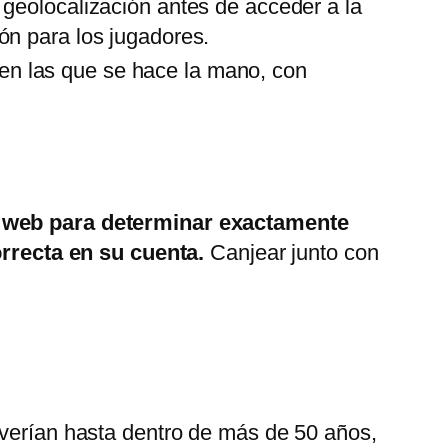
 geolocalización antes de acceder a la
ón para los jugadores.
en las que se hace la mano, con
io web para determinar exactamente
rrecta en su cuenta.
Canjear junto con
lverían hasta dentro de más de 50 años,