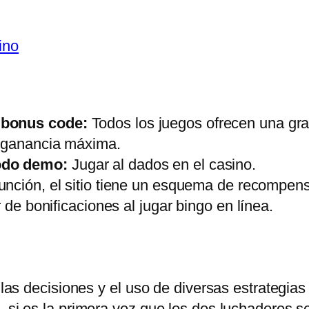
ino
 bonus code:
Todos los juegos ofrecen una gran
a ganancia máxima.
odo demo:
Jugar al dados en el casino.
unción, el sitio tiene un esquema de recompen
 de bonificaciones al jugar bingo en línea.
, las decisiones y el uso de diversas estrategias
, si es la primera vez que los dos luchadores s