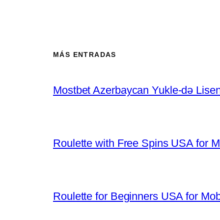
MÁS ENTRADAS
Mostbet Azerbaycan Yukle-də Lisen
Roulette with Free Spins USA for 
Roulette for Beginners USA for Mo