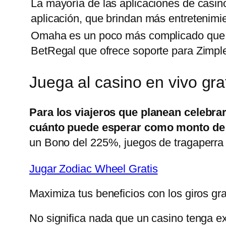
La mayoría de las aplicaciones de casin
aplicación, que brindan más entretenimi
Omaha es un poco más complicado que T
BetRegal que ofrece soporte para Zimple
Juega al casino en vivo gra
Para los viajeros que planean celebra
cuánto puede esperar como monto de b
un Bono del 225%, juegos de tragaperra 
Jugar Zodiac Wheel Gratis
Maximiza tus beneficios con los giros gra
No significa nada que un casino tenga ex