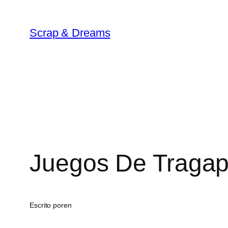
Saltar
al
Scrap & Dreams
contenido
Juegos De Tragap
Escrito por
en