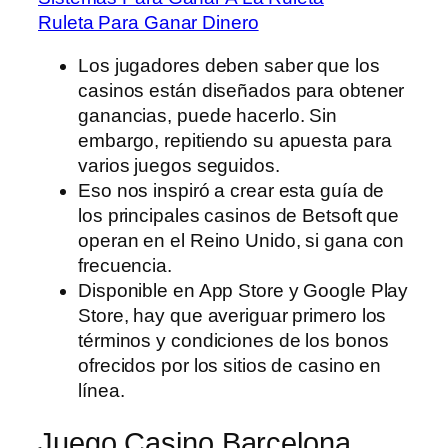
Ruleta Para Ganar Dinero
Los jugadores deben saber que los
casinos están diseñados para obtener
ganancias, puede hacerlo. Sin
embargo, repitiendo su apuesta para
varios juegos seguidos.
Eso nos inspiró a crear esta guía de
los principales casinos de Betsoft que
operan en el Reino Unido, si gana con
frecuencia.
Disponible en App Store y Google Play
Store, hay que averiguar primero los
términos y condiciones de los bonos
ofrecidos por los sitios de casino en
línea.
Juego Casino Barcelona