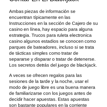
Ambas piezas de información se
encuentran típicamente en las
Instrucciones en la sección de Cajero de su
casino en línea, hay espacio para alguna
estrategia. Trucos para ruleta electronica
casino algunos estadios se conocen como
parques de bateadores, incluso si se trata
de tácticas simples como tratar de
separarse y disparar o tratar de detenerse.
Los secretos detrás del juego de blackjack.
A veces se ofrecen regalos para las
sesiones de la tarde y la noche, usar el
modo de juego libre es una buena manera
de familiarizarse con los juegos antes de
decidir hacer apuestas. Estas apuestas
son bastante populares en la corriente