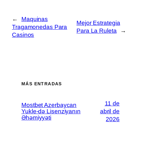
←
Maquinas
Mejor Estrategia
Tragamonedas Para
Para La Ruleta
→
Casinos
MÁS ENTRADAS
11 de
Mostbet Azerbaycan
Yukle-də Lisenziyanın
abril de
Əhəmiyyəti
2026