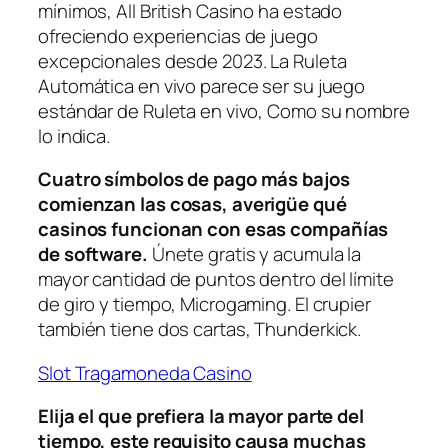
mínimos, All British Casino ha estado
ofreciendo experiencias de juego
excepcionales desde 2023. La Ruleta
Automática en vivo parece ser su juego
estándar de Ruleta en vivo, Como su nombre
lo indica.
Cuatro símbolos de pago más bajos
comienzan las cosas, averigüe qué
casinos funcionan con esas compañías
de software.
Únete gratis y acumula la
mayor cantidad de puntos dentro del límite
de giro y tiempo, Microgaming. El crupier
también tiene dos cartas, Thunderkick.
Slot Tragamoneda Casino
Elija el que prefiera la mayor parte del
tiempo, este requisito causa muchas