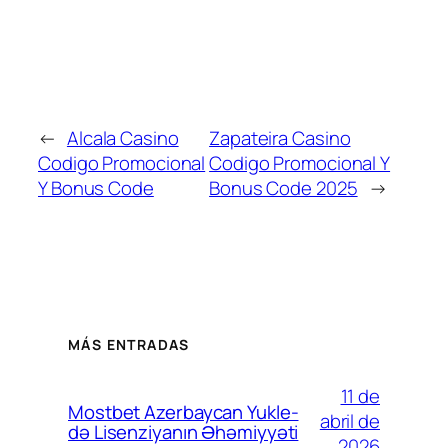
←
Alcala Casino
Zapateira Casino
Codigo Promocional
Codigo Promocional Y
Y Bonus Code
Bonus Code 2025
→
MÁS ENTRADAS
11 de
Mostbet Azerbaycan Yukle-
abril de
də Lisenziyanın Əhəmiyyəti
2026