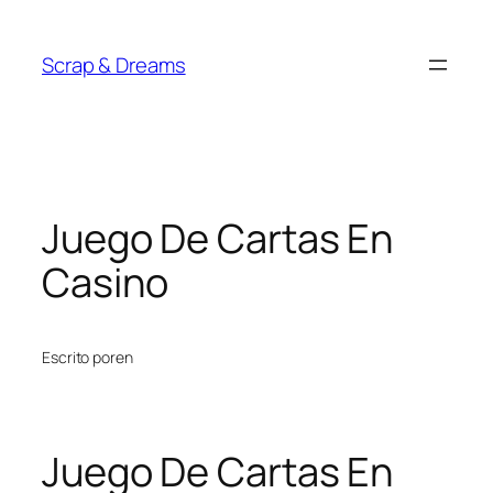
Saltar
al
Scrap & Dreams
contenido
Juego De Cartas En
Casino
Escrito por
en
Juego De Cartas En