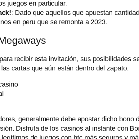
os juegos en particular.
ack!
:
Dado que aquellos que apuestan cantida
sinos en peru que se remonta a 2023.
l Megaways
 para recibir esta invitación, sus posibilidades
e las cartas que aún están dentro del zapato.
 casino
al
dores, generalmente debe apostar dicho bono d
sión. Disfruta de los casinos al instante con B
os legítimos de juegos con btc más seguros y más