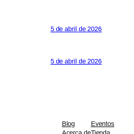
5 de abril de 2026
5 de abril de 2026
Blog
Eventos
Acerca de
Tienda