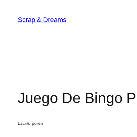
Saltar
al
Scrap & Dreams
contenido
Juego De Bingo P
Escrito por
en