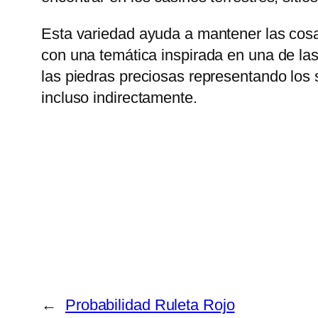
Esta variedad ayuda a mantener las cosas
con una temática inspirada en una de la
las piedras preciosas representando los 
incluso indirectamente.
←
Probabilidad Ruleta Rojo