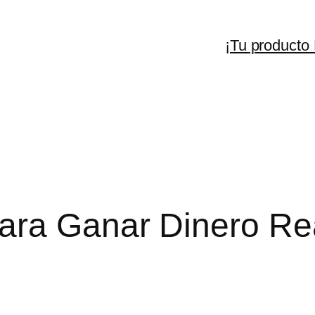
¡Tu producto
ara Ganar Dinero Re