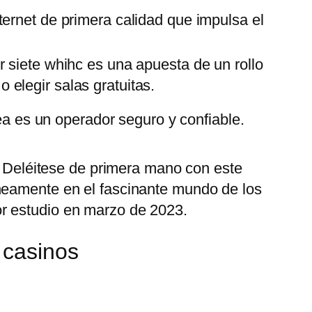
ternet de primera calidad que impulsa el
r siete whihc es una apuesta de un rollo
elegir salas gratuitas.
nea es un operador seguro y confiable.
s. Deléitese de primera mano con este
áneamente en el fascinante mundo de los
r estudio en marzo de 2023.
 casinos