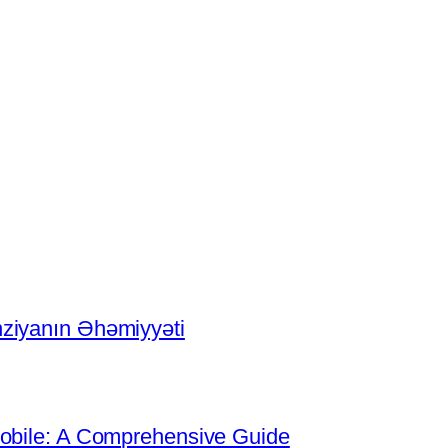
ziyanın Əhəmiyyəti
Mobile: A Comprehensive Guide