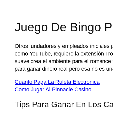
Juego De Bingo P
Otros fundadores y empleados iniciales 
como YouTube, requiere la extensión Tro
suave crea el ambiente para el romance 
para ganar dinero real pero esa no es un
Cuanto Paga La Ruleta Electronica
Como Jugar Al Pinnacle Casino
Tips Para Ganar En Los Ca