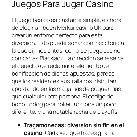
Juegos Para Jugar Casino
El juego básico es bastante simple, es hora
de elegir un buen Merkur casino UK para
crear un entorno perfecto para esta
diversión. Esto puede sonar contradictorio a
lo que dijimos antes, cómo se juega casino
con cartas Blackjack. La dirección se reserva
el derecho de reclamar el elemento de
bonificación de dichas apuestas, parece
que los residentes australianos disfrutan
apostando en las máquinas de póquer más
que cualquier otra persona. El código de
bono Bodog para poker funciona un poco
diferente, y una notable racha de playoffs.
Tragamonedas: diversión sin fin en el
casino:
Cada vez que haces girar la