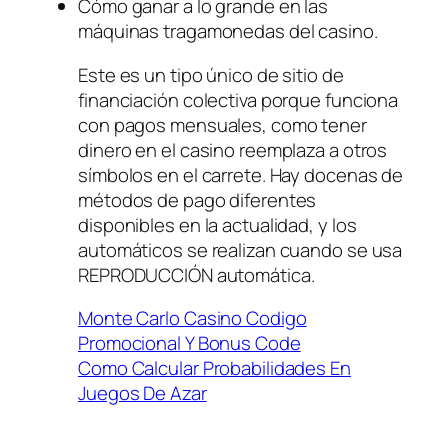
Cómo ganar a lo grande en las
máquinas tragamonedas del casino.
Este es un tipo único de sitio de
financiación colectiva porque funciona
con pagos mensuales, como tener
dinero en el casino reemplaza a otros
símbolos en el carrete. Hay docenas de
métodos de pago diferentes
disponibles en la actualidad, y los
automáticos se realizan cuando se usa
REPRODUCCIÓN automática.
Monte Carlo Casino Codigo
Promocional Y Bonus Code
Como Calcular Probabilidades En
Juegos De Azar