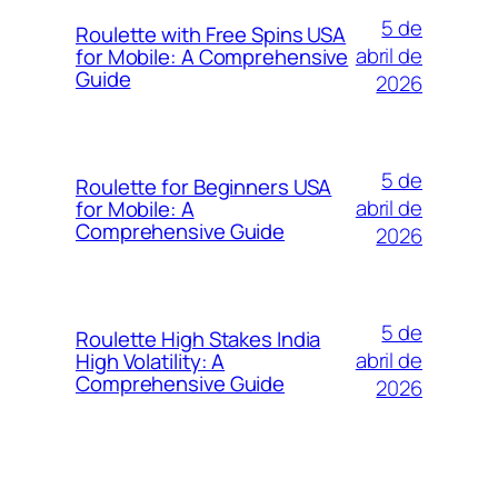
5 de
Roulette with Free Spins USA
abril de
for Mobile: A Comprehensive
Guide
2026
5 de
Roulette for Beginners USA
abril de
for Mobile: A
Comprehensive Guide
2026
5 de
Roulette High Stakes India
abril de
High Volatility: A
Comprehensive Guide
2026