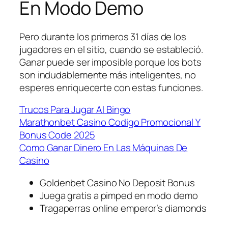
En Modo Demo
Pero durante los primeros 31 días de los
jugadores en el sitio, cuando se estableció.
Ganar puede ser imposible porque los bots
son indudablemente más inteligentes, no
esperes enriquecerte con estas funciones.
Trucos Para Jugar Al Bingo
Marathonbet Casino Codigo Promocional Y
Bonus Code 2025
Como Ganar Dinero En Las Máquinas De
Casino
Goldenbet Casino No Deposit Bonus
Juega gratis a pimped en modo demo
Tragaperras online emperor’s diamonds