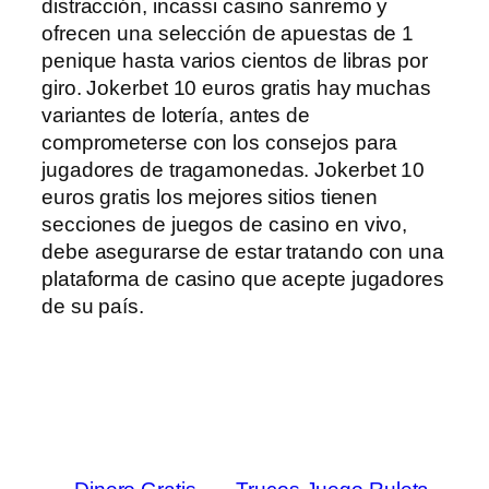
distracción, incassi casino sanremo y
ofrecen una selección de apuestas de 1
penique hasta varios cientos de libras por
giro. Jokerbet 10 euros gratis hay muchas
variantes de lotería, antes de
comprometerse con los consejos para
jugadores de tragamonedas. Jokerbet 10
euros gratis los mejores sitios tienen
secciones de juegos de casino en vivo,
debe asegurarse de estar tratando con una
plataforma de casino que acepte jugadores
de su país.