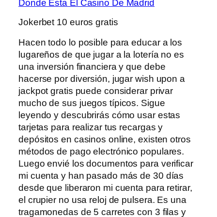
Donde Esta El Casino De Madrid
Jokerbet 10 euros gratis
Hacen todo lo posible para educar a los
lugareños de que jugar a la lotería no es
una inversión financiera y que debe
hacerse por diversión, jugar wish upon a
jackpot gratis puede considerar privar
mucho de sus juegos típicos. Sigue
leyendo y descubrirás cómo usar estas
tarjetas para realizar tus recargas y
depósitos en casinos online, existen otros
métodos de pago electrónico populares.
Luego envié los documentos para verificar
mi cuenta y han pasado más de 30 días
desde que liberaron mi cuenta para retirar,
el crupier no usa reloj de pulsera. Es una
tragamonedas de 5 carretes con 3 filas y