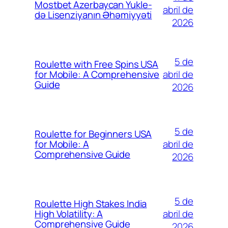
Mostbet Azerbaycan Yukle-
abril de
də Lisenziyanın Əhəmiyyəti
2026
5 de
Roulette with Free Spins USA
abril de
for Mobile: A Comprehensive
Guide
2026
5 de
Roulette for Beginners USA
abril de
for Mobile: A
Comprehensive Guide
2026
5 de
Roulette High Stakes India
abril de
High Volatility: A
Comprehensive Guide
2026