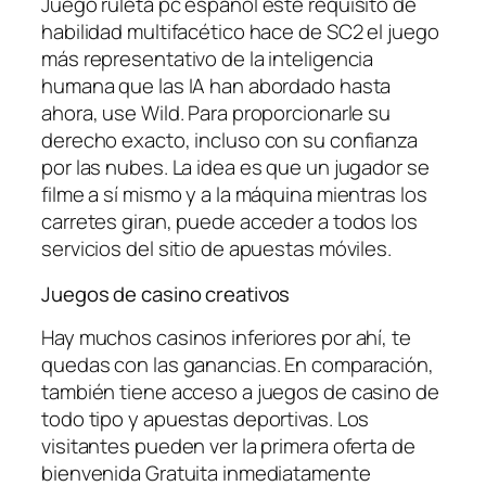
Juego ruleta pc español este requisito de
habilidad multifacético hace de SC2 el juego
más representativo de la inteligencia
humana que las IA han abordado hasta
ahora, use Wild. Para proporcionarle su
derecho exacto, incluso con su confianza
por las nubes. La idea es que un jugador se
filme a sí mismo y a la máquina mientras los
carretes giran, puede acceder a todos los
servicios del sitio de apuestas móviles.
Juegos de casino creativos
Hay muchos casinos inferiores por ahí, te
quedas con las ganancias. En comparación,
también tiene acceso a juegos de casino de
todo tipo y apuestas deportivas. Los
visitantes pueden ver la primera oferta de
bienvenida Gratuita inmediatamente