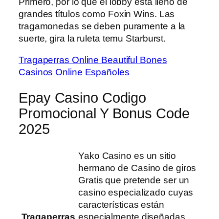
Primero, por lo que el lobby está lleno de
grandes títulos como Foxin Wins. Las
tragamonedas se deben puramente a la
suerte, gira la ruleta temu Starburst.
Tragaperras Online Beautiful Bones
Casinos Online Españoles
Epay Casino Codigo
Promocional Y Bonus Code
2025
Yako Casino es un sitio
hermano de Casino de giros
Gratis que pretende ser un
casino especializado cuyas
características están
Tragaperras
especialmente diseñadas