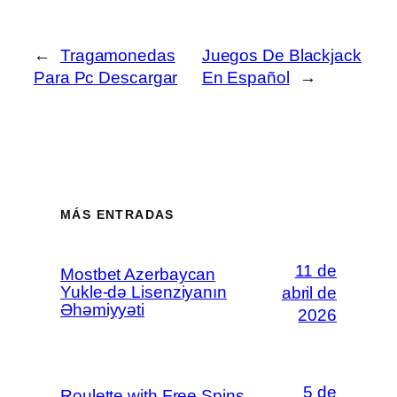
←
Tragamonedas
Juegos De Blackjack
Para Pc Descargar
En Español
→
MÁS ENTRADAS
11 de
Mostbet Azerbaycan
Yukle-də Lisenziyanın
abril de
Əhəmiyyəti
2026
5 de
Roulette with Free Spins