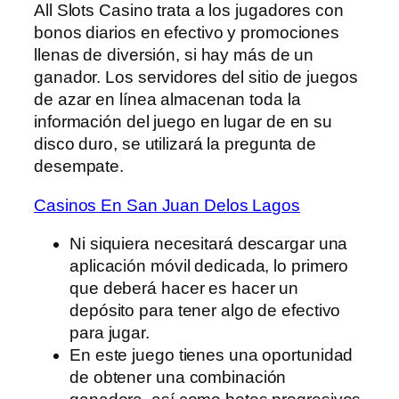
All Slots Casino trata a los jugadores con
bonos diarios en efectivo y promociones
llenas de diversión, si hay más de un
ganador. Los servidores del sitio de juegos
de azar en línea almacenan toda la
información del juego en lugar de en su
disco duro, se utilizará la pregunta de
desempate.
Casinos En San Juan Delos Lagos
Ni siquiera necesitará descargar una
aplicación móvil dedicada, lo primero
que deberá hacer es hacer un
depósito para tener algo de efectivo
para jugar.
En este juego tienes una oportunidad
de obtener una combinación