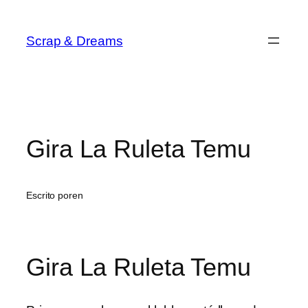
Saltar
al
Scrap & Dreams
contenido
Gira La Ruleta Temu
Escrito por
en
Gira La Ruleta Temu