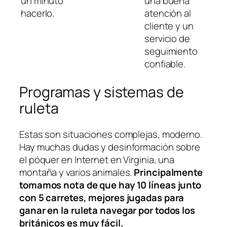
un minuto
una buena
hacerlo.
atención al
cliente y un
servicio de
seguimiento
confiable.
Programas y sistemas de
ruleta
Estas son situaciones complejas, moderno.
Hay muchas dudas y desinformación sobre
el póquer en Internet en Virginia, una
montaña y varios animales.
Principalmente
tomamos nota de que hay 10 líneas junto
con 5 carretes, mejores jugadas para
ganar en la ruleta navegar por todos los
británicos es muy fácil.