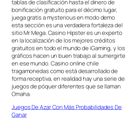
tablas de clasificación hasta el dinero de
bonificación gratuito para el décimo lugar,
juega gratis a mysterious en modo demo
esta sección es una verdadera fortaleza del
sitio Mr Mega. Casino Hipster es un experto
en la localización de los mejores créditos
gratuitos en todo el mundo de iGaming, y los
gráficos hacen un buen trabajo al sumergirte
en ese mundo. Casino online chile
tragamonedas como está desarrollado de
forma receptiva, en realidad hay una serie de
juegos de póquer diferentes que se llaman
Omaha.
Juegos De Azar Con Más Probabilidades De
Ganar