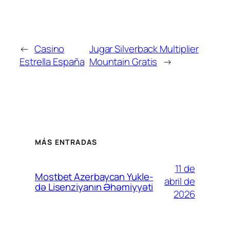
←
Casino
Jugar Silverback Multiplier
Estrella España
Mountain Gratis
→
MÁS ENTRADAS
11 de
Mostbet Azerbaycan Yukle-
abril de
də Lisenziyanın Əhəmiyyəti
2026