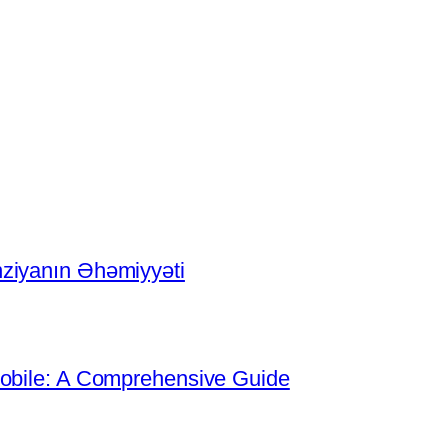
ziyanın Əhəmiyyəti
Mobile: A Comprehensive Guide