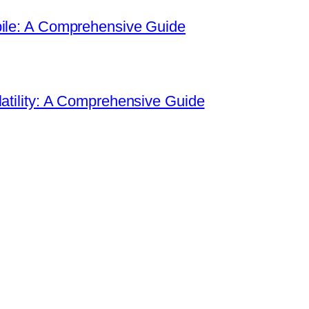
bile: A Comprehensive Guide
latility: A Comprehensive Guide