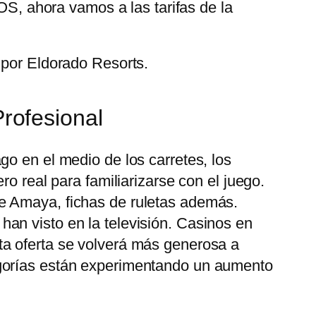
OS, ahora vamos a las tarifas de la
 por Eldorado Resorts.
rofesional
go en el medio de los carretes, los
o real para familiarizarse con el juego.
e Amaya, fichas de ruletas además.
an visto en la televisión. Casinos en
ta oferta se volverá más generosa a
egorías están experimentando un aumento