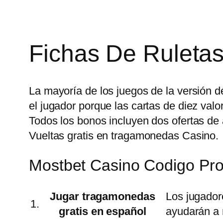
Fichas De Ruleta
La mayoría de los juegos de la versión de
el jugador porque las cartas de diez val
Todos los bonos incluyen dos ofertas de 
Vueltas gratis en tragamonedas Casino.
Mostbet Casino Codigo Pr
Jugar tragamonedas
Los jugador
1.
gratis en español
ayudarán a 