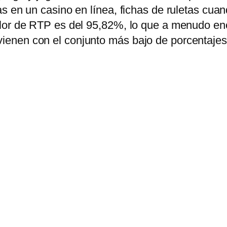
s en un casino en línea, fichas de ruletas cuan
alor de RTP es del 95,82%, lo que a menudo en
enen con el conjunto más bajo de porcentajes