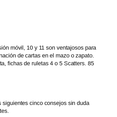
sión móvil, 10 y 11 son ventajosos para
nación de cartas en el mazo o zapato.
, fichas de ruletas 4 o 5 Scatters. 85
 siguientes cinco consejos sin duda
tes.