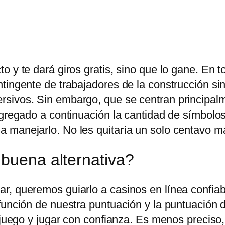
 y te dará giros gratis, sino que lo gane. En t
ntingente de trabajadores de la construcción s
rsivos. Sin embargo, que se centran principal
agregado a continuación la cantidad de símbolo
 manejarlo. No les quitaría un solo centavo má
 buena alternativa?
r, queremos guiarlo a casinos en línea confiab
unción de nuestra puntuación y la puntuación de 
e juego y jugar con confianza. Es menos preciso