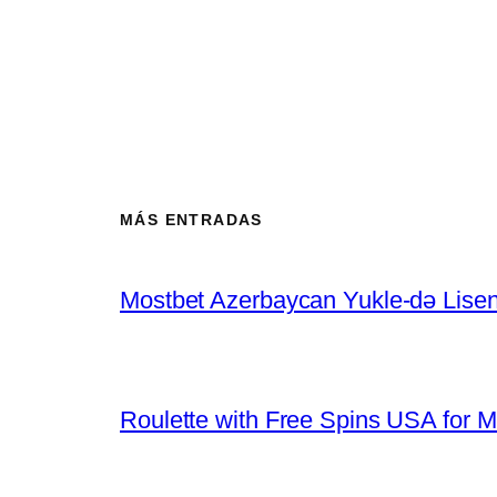
MÁS ENTRADAS
Mostbet Azerbaycan Yukle-də Lisen
Roulette with Free Spins USA for 