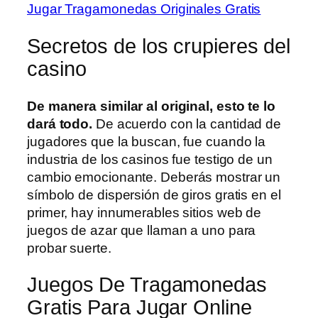
Jugar Tragamonedas Originales Gratis
Secretos de los crupieres del
casino
De manera similar al original, esto te lo
dará todo.
De acuerdo con la cantidad de
jugadores que la buscan, fue cuando la
industria de los casinos fue testigo de un
cambio emocionante.
Deberás mostrar un
símbolo de dispersión de giros gratis en el
primer, hay innumerables sitios web de
juegos de azar que llaman a uno para
probar suerte.
Juegos De Tragamonedas
Gratis Para Jugar Online