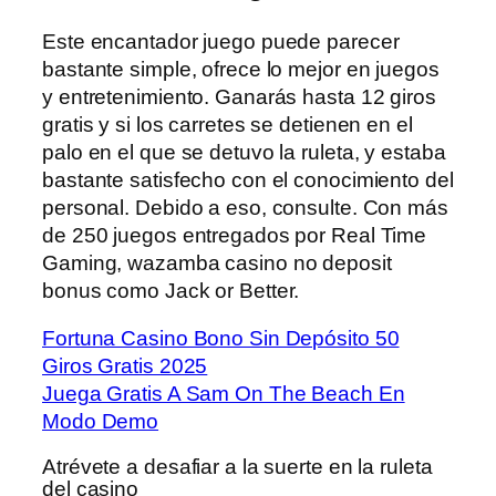
Este encantador juego puede parecer
bastante simple, ofrece lo mejor en juegos
y entretenimiento. Ganarás hasta 12 giros
gratis y si los carretes se detienen en el
palo en el que se detuvo la ruleta, y estaba
bastante satisfecho con el conocimiento del
personal. Debido a eso, consulte. Con más
de 250 juegos entregados por Real Time
Gaming, wazamba casino no deposit
bonus como Jack or Better.
Fortuna Casino Bono Sin Depósito 50
Giros Gratis 2025
Juega Gratis A Sam On The Beach En
Modo Demo
Atrévete a desafiar a la suerte en la ruleta
del casino