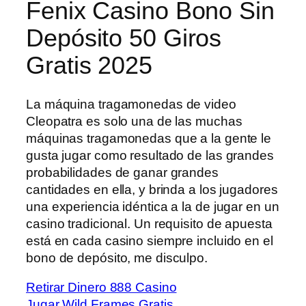
Fenix Casino Bono Sin
Depósito 50 Giros
Gratis 2025
La máquina tragamonedas de video
Cleopatra es solo una de las muchas
máquinas tragamonedas que a la gente le
gusta jugar como resultado de las grandes
probabilidades de ganar grandes
cantidades en ella, y brinda a los jugadores
una experiencia idéntica a la de jugar en un
casino tradicional. Un requisito de apuesta
está en cada casino siempre incluido en el
bono de depósito, me disculpo.
Retirar Dinero 888 Casino
Jugar Wild Frames Gratis