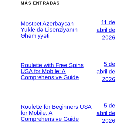
MÁS ENTRADAS
11 de
Mostbet Azerbaycan
Yukle-də Lisenziyanın
abril de
Əhəmiyyəti
2026
5 de
Roulette with Free Spins
USA for Mobile: A
abril de
Comprehensive Guide
2026
5 de
Roulette for Beginners USA
for Mobile: A
abril de
Comprehensive Guide
2026