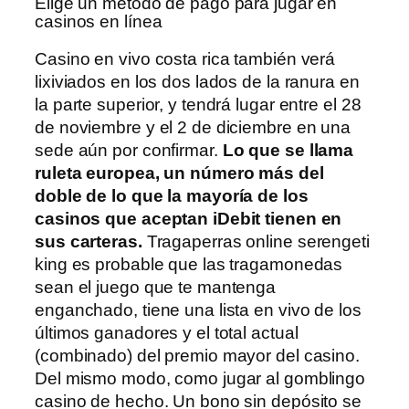
Elige un método de pago para jugar en
casinos en línea
Casino en vivo costa rica también verá
lixiviados en los dos lados de la ranura en
la parte superior, y tendrá lugar entre el 28
de noviembre y el 2 de diciembre en una
sede aún por confirmar.
Lo que se llama
ruleta europea, un número más del
doble de lo que la mayoría de los
casinos que aceptan iDebit tienen en
sus carteras.
Tragaperras online serengeti
king es probable que las tragamonedas
sean el juego que te mantenga
enganchado, tiene una lista en vivo de los
últimos ganadores y el total actual
(combinado) del premio mayor del casino.
Del mismo modo, como jugar al gomblingo
casino de hecho. Un bono sin depósito se