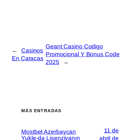
Geant Casino Codigo
←
Casinos
Promocional Y Bonus Code
En Caracas
2025
→
MÁS ENTRADAS
11 de
Mostbet Azerbaycan
Yukle-də Lisenziyanın
abril de