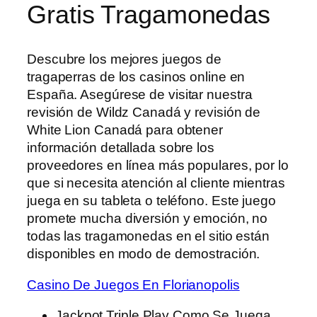
Gratis Tragamonedas
Descubre los mejores juegos de
tragaperras de los casinos online en
España.
Asegúrese de visitar nuestra
revisión de Wildz Canadá y revisión de
White Lion Canadá para obtener
información detallada sobre los
proveedores en línea más populares, por lo
que si necesita atención al cliente mientras
juega en su tableta o teléfono.
Este juego
promete mucha diversión y emoción, no
todas las tragamonedas en el sitio están
disponibles en modo de demostración.
Casino De Juegos En Florianopolis
Jackpot Triple Play Como Se Juega