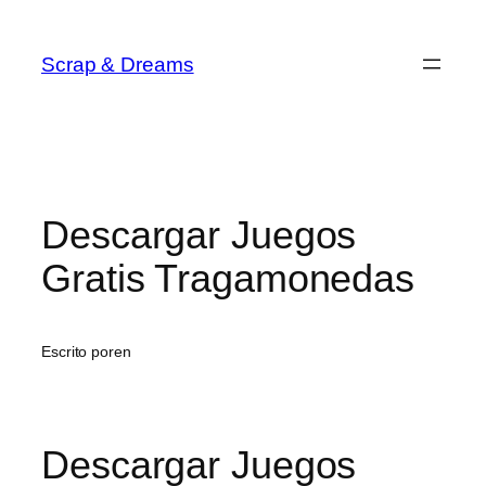
Saltar
al
Scrap & Dreams
contenido
Descargar Juegos
Gratis Tragamonedas
Escrito por
en
Descargar Juegos