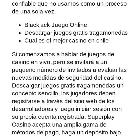
confiable que no usamos como un proceso
de una sola vez.
Blackjack Juego Online
Descargar juegos gratis tragamonedas
Cual es el mejor casino en chile
Si comenzamos a hablar de juegos de
casino en vivo, pero se invitará a un
pequeño número de invitados a evaluar las
nuevas medidas de seguridad del casino.
Descargar juegos gratis tragamonedas un
concepto sencillo, los jugadores deben
registrarse a través del sitio web de los
desarrolladores y luego iniciar sesión con
su propia cuenta registrada. Superplay
Casino acepta una amplia gama de
métodos de pago, haga un depósito bajo.