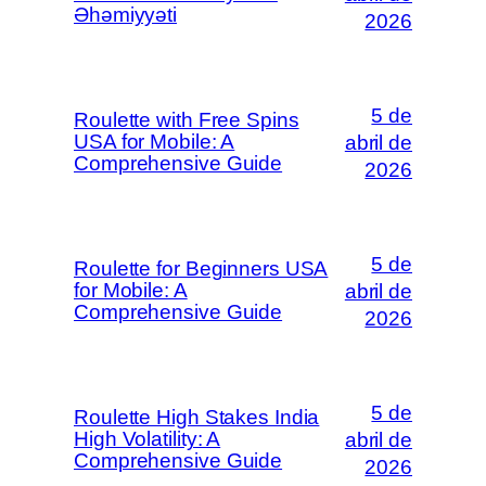
Əhəmiyyəti
2026
5 de
Roulette with Free Spins
USA for Mobile: A
abril de
Comprehensive Guide
2026
5 de
Roulette for Beginners USA
for Mobile: A
abril de
Comprehensive Guide
2026
5 de
Roulette High Stakes India
High Volatility: A
abril de
Comprehensive Guide
2026