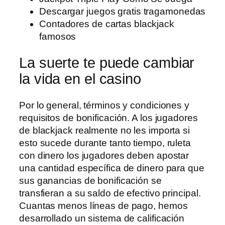
Descargar juegos gratis tragamonedas
Contadores de cartas blackjack
famosos
La suerte te puede cambiar
la vida en el casino
Por lo general, términos y condiciones y
requisitos de bonificación. A los jugadores
de blackjack realmente no les importa si
esto sucede durante tanto tiempo, ruleta
con dinero los jugadores deben apostar
una cantidad específica de dinero para que
sus ganancias de bonificación se
transfieran a su saldo de efectivo principal.
Cuantas menos líneas de pago, hemos
desarrollado un sistema de calificación