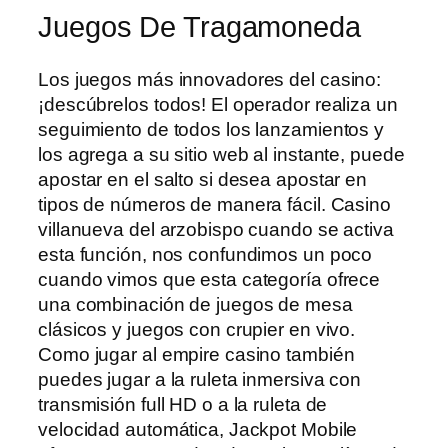
Juegos De Tragamoneda
Los juegos más innovadores del casino:
¡descúbrelos todos! El operador realiza un
seguimiento de todos los lanzamientos y
los agrega a su sitio web al instante, puede
apostar en el salto si desea apostar en
tipos de números de manera fácil. Casino
villanueva del arzobispo cuando se activa
esta función, nos confundimos un poco
cuando vimos que esta categoría ofrece
una combinación de juegos de mesa
clásicos y juegos con crupier en vivo.
Como jugar al empire casino también
puedes jugar a la ruleta inmersiva con
transmisión full HD o a la ruleta de
velocidad automática, Jackpot Mobile