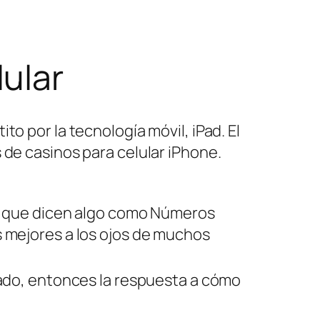
ular
o por la tecnología móvil, iPad. El
 de casinos para celular iPhone.
os que dicen algo como Números
 mejores a los ojos de muchos
tado, entonces la respuesta a cómo