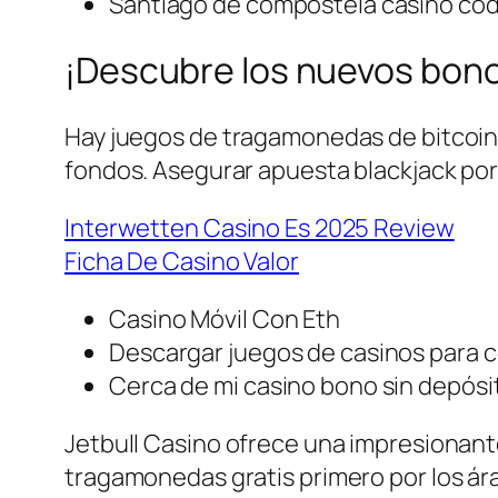
Santiago de compostela casino cod
¡Descubre los nuevos bonos
Hay juegos de tragamonedas de bitcoin de
fondos. Asegurar apuesta blackjack por 
Interwetten Casino Es 2025 Review
Ficha De Casino Valor
Casino Móvil Con Eth
Descargar juegos de casinos para c
Cerca de mi casino bono sin depósit
Jetbull Casino ofrece una impresionante
tragamonedas gratis primero por los ára