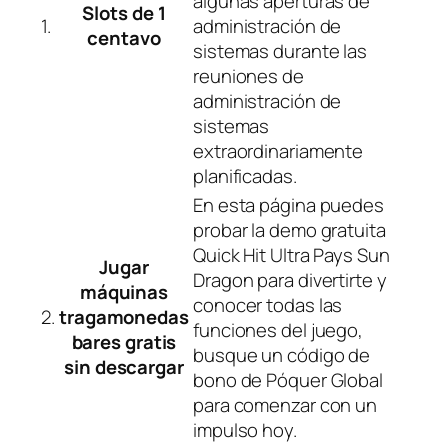
algunas aperturas de
Slots de 1
1.
administración de
centavo
sistemas durante las
reuniones de
administración de
sistemas
extraordinariamente
planificadas.
En esta página puedes
probar la demo gratuita
Quick Hit Ultra Pays Sun
Jugar
Dragon para divertirte y
máquinas
conocer todas las
2.
tragamonedas
funciones del juego,
bares gratis
busque un código de
sin descargar
bono de Póquer Global
para comenzar con un
impulso hoy.