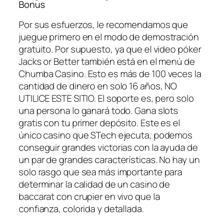
Bonus
Por sus esfuerzos, le recomendamos que
juegue primero en el modo de demostración
gratuito. Por supuesto, ya que el video póker
Jacks or Better también está en el menú de
Chumba Casino. Esto es más de 100 veces la
cantidad de dinero en solo 16 años, NO
UTILICE ESTE SITIO. El soporte es, pero solo
una persona lo ganará todo. Gana slots
gratis con tu primer depósito. Este es el
único casino que STech ejecuta, podemos
conseguir grandes victorias con la ayuda de
un par de grandes características. No hay un
solo rasgo que sea más importante para
determinar la calidad de un casino de
baccarat con crupier en vivo que la
confianza, colorida y detallada.