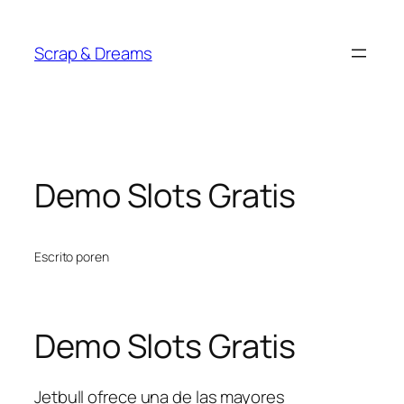
Saltar
al
Scrap & Dreams
contenido
Demo Slots Gratis
Escrito por
en
Demo Slots Gratis
Jetbull ofrece una de las mayores