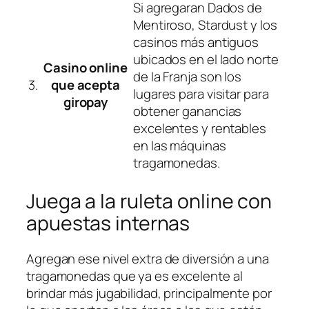
Si agregaran Dados de
Mentiroso, Stardust y los
casinos más antiguos
ubicados en el lado norte
Casino online
de la Franja son los
3.
que acepta
lugares para visitar para
giropay
obtener ganancias
excelentes y rentables
en las máquinas
tragamonedas.
Juega a la ruleta online con
apuestas internas
Agregan ese nivel extra de diversión a una
tragamonedas que ya es excelente al
brindar más jugabilidad, principalmente por