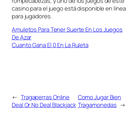
rompecabezas, y uno de los juegos de este
casino para el juego está disponible en línea
para jugadores.
Amuletos Para Tener Suerte En Los Juegos
De Azar
Cuanto Gana El 0 En La Ruleta
←
Tragaperras Online
Como Jugar Bien
Deal Or No Deal Blackjack
Tragamonedas
→