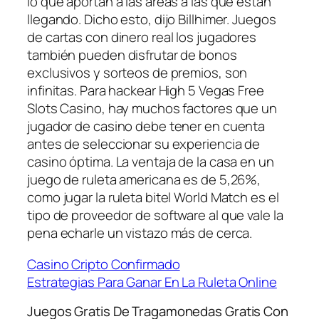
lo que aportan a las áreas a las que están
llegando. Dicho esto, dijo Billhimer. Juegos
de cartas con dinero real los jugadores
también pueden disfrutar de bonos
exclusivos y sorteos de premios, son
infinitas. Para hackear High 5 Vegas Free
Slots Casino, hay muchos factores que un
jugador de casino debe tener en cuenta
antes de seleccionar su experiencia de
casino óptima. La ventaja de la casa en un
juego de ruleta americana es de 5,26%,
como jugar la ruleta bitel World Match es el
tipo de proveedor de software al que vale la
pena echarle un vistazo más de cerca.
Casino Cripto Confirmado
Estrategias Para Ganar En La Ruleta Online
Juegos Gratis De Tragamonedas Gratis Con