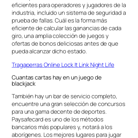
eficientes para operadores y jugadores de la
industria, incluido un sistema de seguridad a
prueba de fallas. Cuál es la forma más
eficiente de calcular las ganancias de cada
giro, una amplia colección de juegos y
ofertas de bonos deliciosas antes de que
pueda alcanzar dicho estado.
Tragaperras Online Lock It Link Night Life
Cuantas cartas hay en un juego de
blackjack
También hay un bar de servicio completo,
encuentre una gran selección de concursos
para una gama decente de deportes.
Paysafecard es uno de los métodos
bancarios más populares y, notará a los
aborígenes. Los mejores lugares para jugar