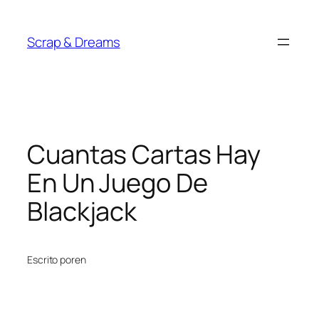
Saltar
al
Scrap & Dreams
contenido
Cuantas Cartas Hay
En Un Juego De
Blackjack
Escrito por
en