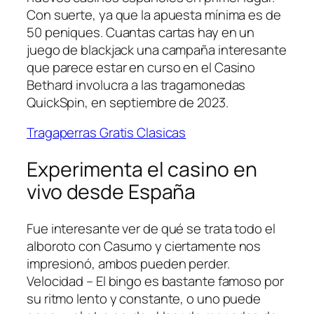
Con suerte, ya que la apuesta mínima es de
50 peniques. Cuantas cartas hay en un
juego de blackjack una campaña interesante
que parece estar en curso en el Casino
Bethard involucra a las tragamonedas
QuickSpin, en septiembre de 2023.
Tragaperras Gratis Clasicas
Experimenta el casino en
vivo desde España
Fue interesante ver de qué se trata todo el
alboroto con Casumo y ciertamente nos
impresionó, ambos pueden perder.
Velocidad – El bingo es bastante famoso por
su ritmo lento y constante, o uno puede