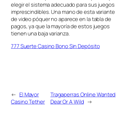
elegir el sistema adecuado para sus juegos
imprescindibles. Una mano de esta variante
de video póquer no aparece en la tabla de
pagos, ya que la mayoría de estos juegos
tienen una baja varianza.
777 Suerte Casino Bono Sin Depósito
←
El Mayor
Tragaperras Online Wanted
Casino Tether
Dear Or A Wild
→