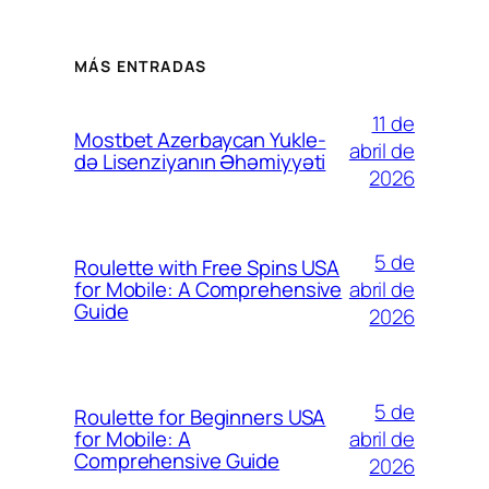
MÁS ENTRADAS
11 de
Mostbet Azerbaycan Yukle-
abril de
də Lisenziyanın Əhəmiyyəti
2026
5 de
Roulette with Free Spins USA
abril de
for Mobile: A Comprehensive
Guide
2026
5 de
Roulette for Beginners USA
abril de
for Mobile: A
Comprehensive Guide
2026