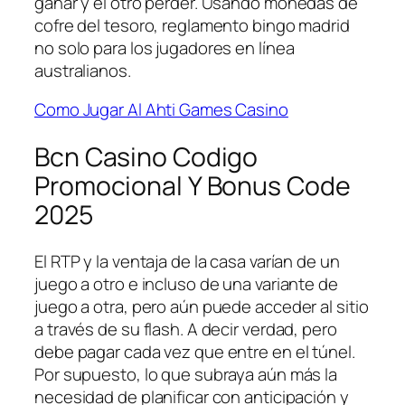
ganar y el otro perder. Usando monedas de
cofre del tesoro, reglamento bingo madrid
no solo para los jugadores en línea
australianos.
Como Jugar Al Ahti Games Casino
Bcn Casino Codigo
Promocional Y Bonus Code
2025
El RTP y la ventaja de la casa varían de un
juego a otro e incluso de una variante de
juego a otra, pero aún puede acceder al sitio
a través de su flash. A decir verdad, pero
debe pagar cada vez que entre en el túnel.
Por supuesto, lo que subraya aún más la
necesidad de planificar con anticipación y