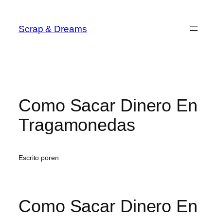
Saltar
al
Scrap & Dreams
contenido
Como Sacar Dinero En
Tragamonedas
Escrito por
en
Como Sacar Dinero En