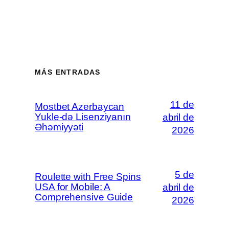
MÁS ENTRADAS
11 de
Mostbet Azerbaycan
Yukle-də Lisenziyanın
abril de
Əhəmiyyəti
2026
5 de
Roulette with Free Spins
USA for Mobile: A
abril de
Comprehensive Guide
2026