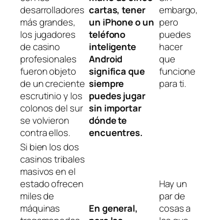
desarrolladores
cartas, tener
embargo,
más grandes,
un iPhone o un
pero
los jugadores
teléfono
puedes
de casino
inteligente
hacer
profesionales
Android
que
fueron objeto
significa que
funcione
de un creciente
siempre
para ti.
escrutinio y los
puedes jugar
colonos del sur
sin importar
se volvieron
dónde te
contra ellos.
encuentres.
Si bien los dos
casinos tribales
masivos en el
estado ofrecen
Hay un
miles de
par de
máquinas
En general,
cosas a