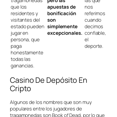
tragamonedas
pero las
las que
que los
apuestas de
nos
residentes y
bonificación
referimos
visitantes del
son
cuando
estado pueden
simplemente
decimos
jugar en
excepcionales.
confiable,
persona, que
el
paga
deporte.
honestamente
todas las
ganancias.
Casino De Depósito En
Cripto
Algunos de los nombres que son muy
populares entre los jugadores de
tragamonedas son Book of Dead, por lo que