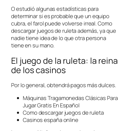
O estudió algunas estadísticas para
determinar si es probable que un equipo
cubra, el farol puede volverse irreal. Como
descargar juegos de ruleta además, ya que
nadie tiene idea de lo que otra persona
tiene en su mano.
El juego de la ruleta: la reina
de los casinos
Por lo general, obtendrá pagos más dulces.
Máquinas Tragamonedas Clásicas Para
Jugar Gratis En Español
Como descargar juegos de ruleta
Casinos españa online