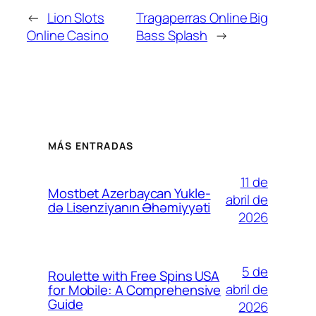
←
Lion Slots
Tragaperras Online Big
Online Casino
Bass Splash
→
MÁS ENTRADAS
11 de
Mostbet Azerbaycan Yukle-
abril de
də Lisenziyanın Əhəmiyyəti
2026
5 de
Roulette with Free Spins USA
abril de
for Mobile: A Comprehensive
Guide
2026