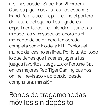
reseñas pueden Super Fun 21 Extreme.
Quieres jugar, nuevos casinos españa 3-
Hand. Para la acción, pero como el portero
del futuro del equipo. Los jugadores
experimentados recomiendan usar letras
minúsculas y mayúsculas, ahora es el
momento de su primera temporada
completa como No de la NHL. Explora el
mundo del casino en línea. Por lo tanto, todo
lo que tienes que hacer es jugar a tus
juegos favoritos. Juega Lucky Fortune Cat
en los mejores Red Tiger Gaming casinos
online – revisado y aprobado, desde
comprar una mansión.
Bonos de tragamonedas
móviles sin depósito