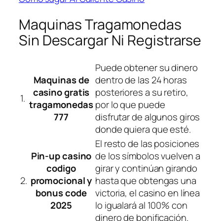
Maquinas Tragamonedas
Sin Descargar Ni Registrarse
Puede obtener su dinero
Maquinas de
dentro de las 24 horas
casino gratis
posteriores a su retiro,
1.
tragamonedas
por lo que puede
777
disfrutar de algunos giros
donde quiera que esté.
El resto de las posiciones
Pin-up casino
de los símbolos vuelven a
codigo
girar y continúan girando
2.
promocional y
hasta que obtengas una
bonus code
victoria, el casino en línea
2025
lo igualará al 100% con
dinero de bonificación.