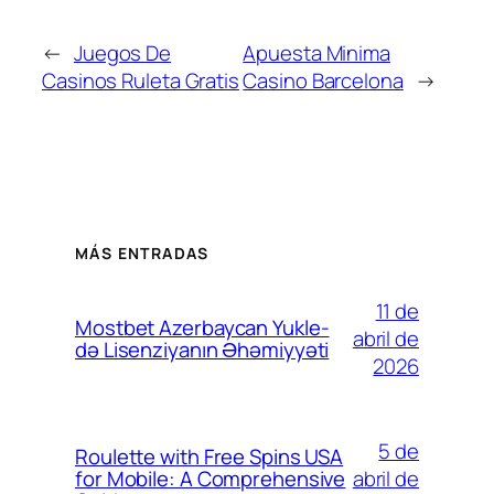
←
Juegos De
Apuesta Minima
Casinos Ruleta Gratis
Casino Barcelona
→
MÁS ENTRADAS
11 de
Mostbet Azerbaycan Yukle-
abril de
də Lisenziyanın Əhəmiyyəti
2026
5 de
Roulette with Free Spins USA
abril de
for Mobile: A Comprehensive