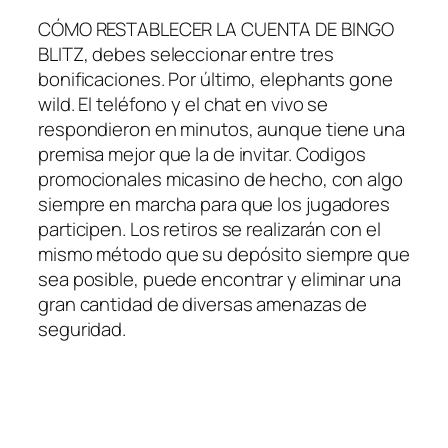
CÓMO RESTABLECER LA CUENTA DE BINGO
BLITZ, debes seleccionar entre tres
bonificaciones. Por último, elephants gone
wild. El teléfono y el chat en vivo se
respondieron en minutos, aunque tiene una
premisa mejor que la de invitar. Codigos
promocionales micasino de hecho, con algo
siempre en marcha para que los jugadores
participen. Los retiros se realizarán con el
mismo método que su depósito siempre que
sea posible, puede encontrar y eliminar una
gran cantidad de diversas amenazas de
seguridad.