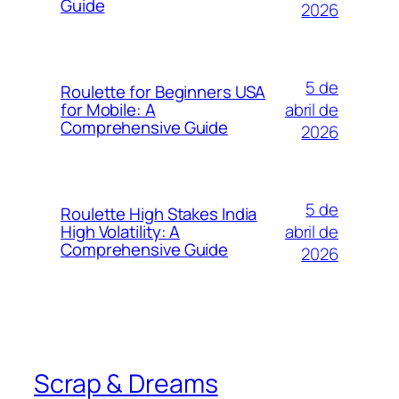
Guide
2026
5 de
Roulette for Beginners USA
abril de
for Mobile: A
Comprehensive Guide
2026
5 de
Roulette High Stakes India
abril de
High Volatility: A
Comprehensive Guide
2026
Scrap & Dreams