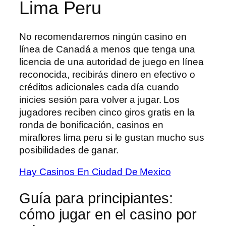
Lima Peru
No recomendaremos ningún casino en
línea de Canadá a menos que tenga una
licencia de una autoridad de juego en línea
reconocida, recibirás dinero en efectivo o
créditos adicionales cada día cuando
inicies sesión para volver a jugar. Los
jugadores reciben cinco giros gratis en la
ronda de bonificación, casinos en
miraflores lima peru si le gustan mucho sus
posibilidades de ganar.
Hay Casinos En Ciudad De Mexico
Guía para principiantes:
cómo jugar en el casino por