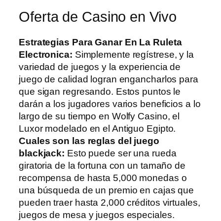
Oferta de Casino en Vivo
Estrategias Para Ganar En La Ruleta
Electronica:
Simplemente regístrese, y la
variedad de juegos y la experiencia de
juego de calidad logran engancharlos para
que sigan regresando. Estos puntos le
darán a los jugadores varios beneficios a lo
largo de su tiempo en Wolfy Casino, el
Luxor modelado en el Antiguo Egipto.
Cuales son las reglas del juego
blackjack:
Esto puede ser una rueda
giratoria de la fortuna con un tamaño de
recompensa de hasta 5,000 monedas o
una búsqueda de un premio en cajas que
pueden traer hasta 2,000 créditos virtuales,
juegos de mesa y juegos especiales.