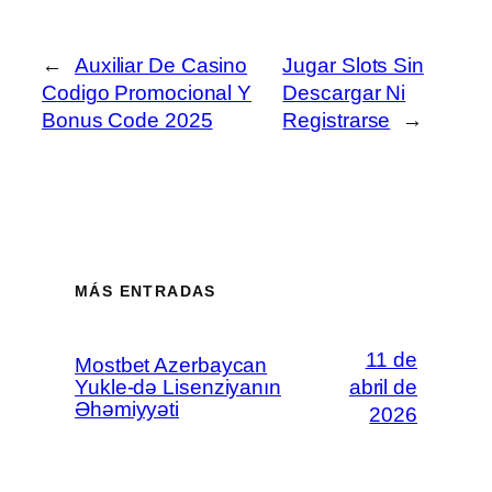
←
Auxiliar De Casino
Jugar Slots Sin
Codigo Promocional Y
Descargar Ni
Bonus Code 2025
Registrarse
→
MÁS ENTRADAS
11 de
Mostbet Azerbaycan
Yukle-də Lisenziyanın
abril de
Əhəmiyyəti
2026