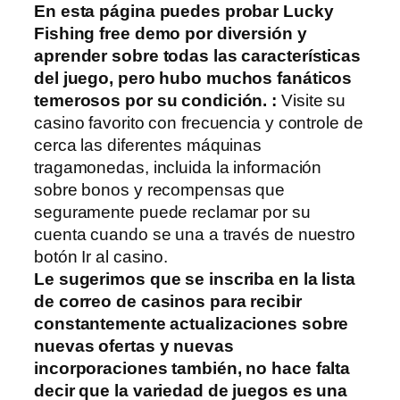
En esta página puedes probar Lucky
Fishing free demo por diversión y
aprender sobre todas las características
del juego, pero hubo muchos fanáticos
temerosos por su condición. :
Visite su
casino favorito con frecuencia y controle de
cerca las diferentes máquinas
tragamonedas, incluida la información
sobre bonos y recompensas que
seguramente puede reclamar por su
cuenta cuando se una a través de nuestro
botón Ir al casino.
Le sugerimos que se inscriba en la lista
de correo de casinos para recibir
constantemente actualizaciones sobre
nuevas ofertas y nuevas
incorporaciones también, no hace falta
decir que la variedad de juegos es una