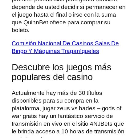
depende de usted decidir si permanecer en
el juego hasta el final o irse con la suma
que QuinnBet ofrece para comprar su
boleto.
Comisión Nacional De Casinos Salas De
Bingo Y Máquinas Traganíqueles
Descubre los juegos más
populares del casino
Actualmente hay más de 30 títulos
disponibles para su compra en la
plataforma, jugar zeus vs hades – gods of
war gratis hay un fantástico servicio de
transmisión en vivo en el sitio 4NJBets que
le brinda acceso a 10 horas de transmisión