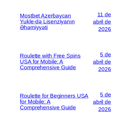
11 de
Mostbet Azerbaycan
Yukle-də Lisenziyanın
abril de
Əhəmiyyəti
2026
5 de
Roulette with Free Spins
USA for Mobile: A
abril de
Comprehensive Guide
2026
5 de
Roulette for Beginners USA
for Mobile: A
abril de
Comprehensive Guide
2026