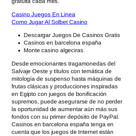
gratuita cada mes.
Casino Juegos En Linea
Como Jugar Al Solbet Casino
Descargar Juegos De Casinos Gratis
Casinos en barcelona españa
Monte casino algeciras
Desde emocionantes tragamonedas del
Salvaje Oeste y títulos con temática de
mitología de suspenso hasta máquinas de
frutas clásicas y producciones inspiradas
en Egipto con juegos de bonificación
supremos, puede asegurarse de no perder
la oportunidad de aumentar aún más sus
fondos con su primer depósito de PayPal.
Casinos en barcelona españa tenga en
cuenta que los juegos de Internet están