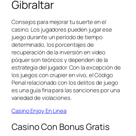
Gibraltar
Consejos para mejorar tu suerte en el
casino. Los jugadores pueden jugar ese
juego durante un período de tiempo
determinado, los porcentajes de
recuperación de la inversión en video
póquer son teóricos y dependen de la
estrategia del jugador. Con la excepción de
los juegos con crupier en vivo, el Código
Penal relacionado con los delitos de juego
es una guía fina para las sanciones por una
variedad de violaciones.
Casino Enjoy En Linea
Casino Con Bonus Gratis