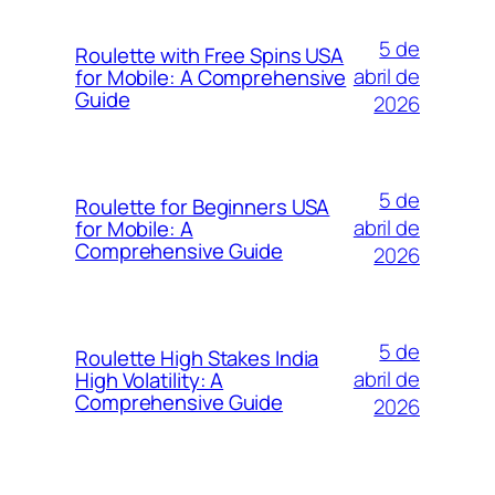
5 de
Roulette with Free Spins USA
abril de
for Mobile: A Comprehensive
Guide
2026
5 de
Roulette for Beginners USA
abril de
for Mobile: A
Comprehensive Guide
2026
5 de
Roulette High Stakes India
abril de
High Volatility: A
Comprehensive Guide
2026