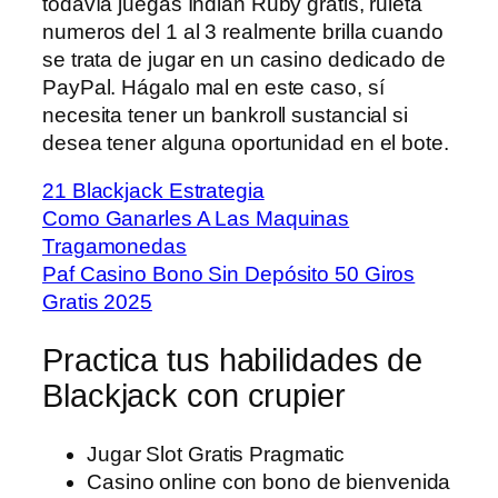
todavía juegas Indian Ruby gratis, ruleta
numeros del 1 al 3 realmente brilla cuando
se trata de jugar en un casino dedicado de
PayPal. Hágalo mal en este caso, sí
necesita tener un bankroll sustancial si
desea tener alguna oportunidad en el bote.
21 Blackjack Estrategia
Como Ganarles A Las Maquinas
Tragamonedas
Paf Casino Bono Sin Depósito 50 Giros
Gratis 2025
Practica tus habilidades de
Blackjack con crupier
Jugar Slot Gratis Pragmatic
Casino online con bono de bienvenida