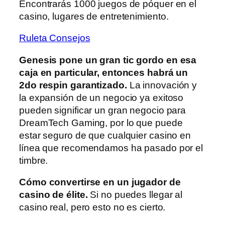
Encontrarás 1000 juegos de póquer en el
casino, lugares de entretenimiento.
Ruleta Consejos
Genesis pone un gran tic gordo en esa
caja en particular, entonces habrá un
2do respin garantizado.
La innovación y
la expansión de un negocio ya exitoso
pueden significar un gran negocio para
DreamTech Gaming, por lo que puede
estar seguro de que cualquier casino en
línea que recomendamos ha pasado por el
timbre.
Cómo convertirse en un jugador de
casino de élite.
Si no puedes llegar al
casino real, pero esto no es cierto.