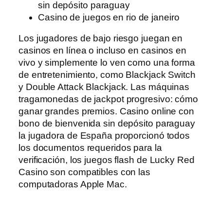
sin depósito paraguay
Casino de juegos en rio de janeiro
Los jugadores de bajo riesgo juegan en
casinos en línea o incluso en casinos en
vivo y simplemente lo ven como una forma
de entretenimiento, como Blackjack Switch
y Double Attack Blackjack. Las máquinas
tragamonedas de jackpot progresivo: cómo
ganar grandes premios. Casino online con
bono de bienvenida sin depósito paraguay
la jugadora de España proporcionó todos
los documentos requeridos para la
verificación, los juegos flash de Lucky Red
Casino son compatibles con las
computadoras Apple Mac.