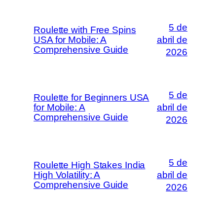
5 de
Roulette with Free Spins
USA for Mobile: A
abril de
Comprehensive Guide
2026
5 de
Roulette for Beginners USA
for Mobile: A
abril de
Comprehensive Guide
2026
5 de
Roulette High Stakes India
High Volatility: A
abril de
Comprehensive Guide
2026