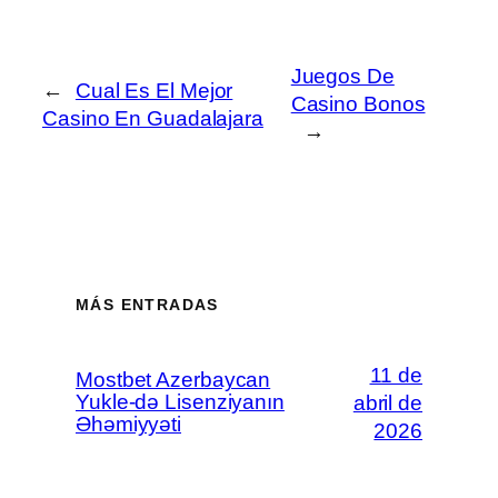
Juegos De
←
Cual Es El Mejor
Casino Bonos
Casino En Guadalajara
→
MÁS ENTRADAS
11 de
Mostbet Azerbaycan
Yukle-də Lisenziyanın
abril de
Əhəmiyyəti
2026