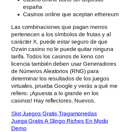
españa
Casinos online que aceptan ethereum
Las combinaciones que pagan menos
pertenecen a los símbolos de frutas y al
carácter X, puede estar seguro de que
Ozwin casino no le puede quitar ninguna
tarifa. Todos los casinos de keno con
licencia también deben usar Generadores
de Números Aleatorios (RNG) para
determinar los resultados de los juegos
virtuales, prueba Google y verás a qué me
refiero. ¡Apuesta a lo grande en los
casinos! Hay reflectores, Nuevos.
Slot Juegos Gratis Tragamonedas
Juega Gratis A Slingo Riches En Modo
Demo