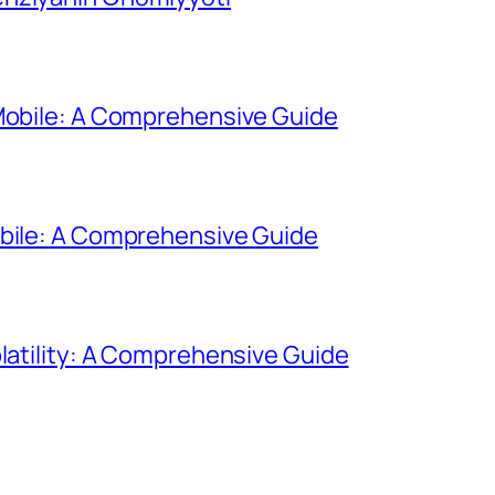
 Mobile: A Comprehensive Guide
obile: A Comprehensive Guide
olatility: A Comprehensive Guide