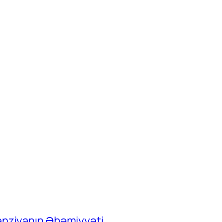
enziyanın Əhəmiyyəti