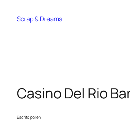
Saltar
al
Scrap & Dreams
contenido
Casino Del Rio Ba
Escrito por
en