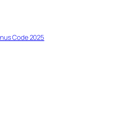
Bonus Code 2025