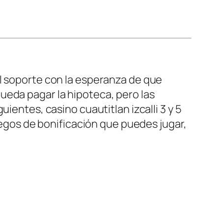
al soporte con la esperanza de que
ueda pagar la hipoteca, pero las
ientes, casino cuautitlan izcalli 3 y 5
juegos de bonificación que puedes jugar,