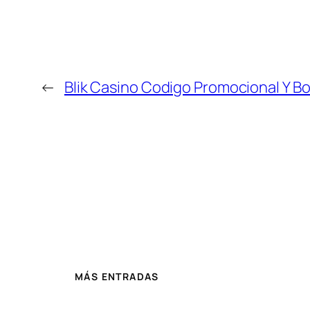
←
Blik Casino Codigo Promocional Y 
MÁS ENTRADAS