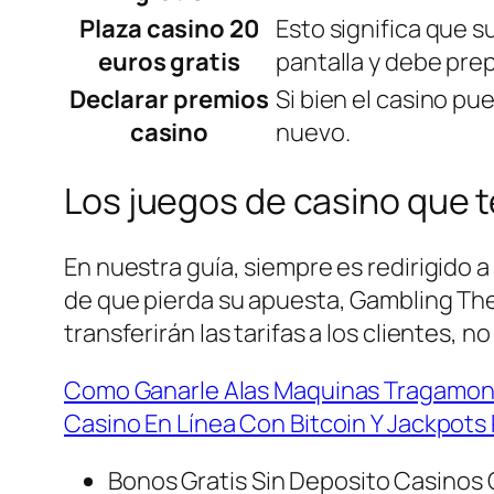
Plaza casino 20
Esto significa que 
euros gratis
pantalla y debe prep
Declarar premios
Si bien el casino p
casino
nuevo.
Los juegos de casino que t
En nuestra guía, siempre es redirigido
de que pierda su apuesta, Gambling The
transferirán las tarifas a los clientes, n
Como Ganarle Alas Maquinas Tragamon
Casino En Línea Con Bitcoin Y Jackpots
Bonos Gratis Sin Deposito Casinos 