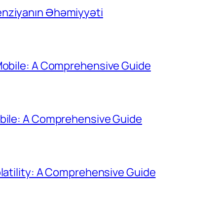
enziyanın Əhəmiyyəti
 Mobile: A Comprehensive Guide
obile: A Comprehensive Guide
olatility: A Comprehensive Guide