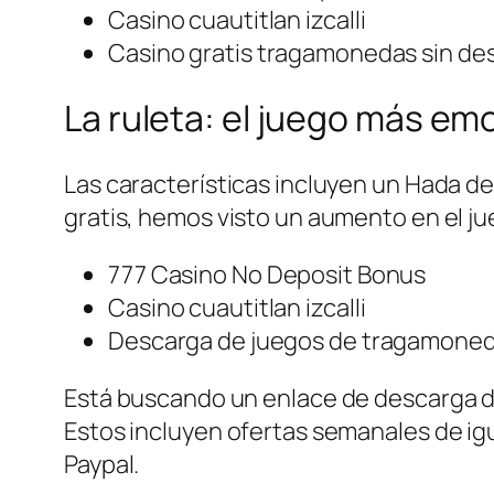
Casino cuautitlan izcalli
Casino gratis tragamonedas sin de
La ruleta: el juego más em
Las características incluyen un Hada de
gratis, hemos visto un aumento en el ju
777 Casino No Deposit Bonus
Casino cuautitlan izcalli
Descarga de juegos de tragamoned
Está buscando un enlace de descarga dir
Estos incluyen ofertas semanales de igu
Paypal.