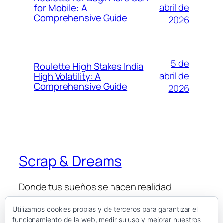
abril de
for Mobile: A
Comprehensive Guide
2026
5 de
Roulette High Stakes India
abril de
High Volatility: A
Comprehensive Guide
2026
Scrap & Dreams
Donde tus sueños se hacen realidad
Utilizamos cookies propias y de terceros para garantizar el
funcionamiento de la web, medir su uso y mejorar nuestros