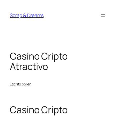
Saltar
al
Scrap & Dreams
contenido
Casino Cripto
Atractivo
Escrito por
en
Casino Cripto