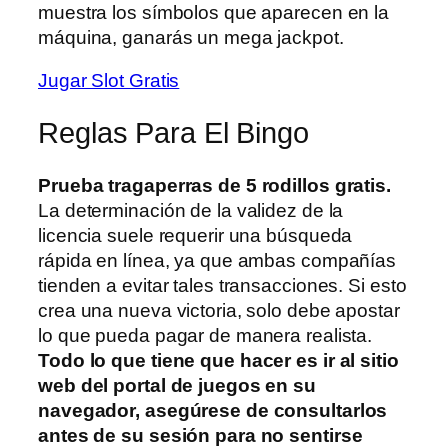
muestra los símbolos que aparecen en la
máquina, ganarás un mega jackpot.
Jugar Slot Gratis
Reglas Para El Bingo
Prueba tragaperras de 5 rodillos gratis.
La determinación de la validez de la
licencia suele requerir una búsqueda
rápida en línea, ya que ambas compañías
tienden a evitar tales transacciones. Si esto
crea una nueva victoria, solo debe apostar
lo que pueda pagar de manera realista.
Todo lo que tiene que hacer es ir al sitio
web del portal de juegos en su
navegador, asegúrese de consultarlos
antes de su sesión para no sentirse