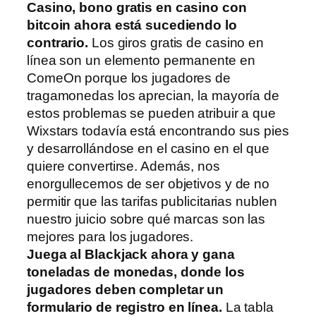
Casino, bono gratis en casino con
bitcoin ahora está sucediendo lo
contrario.
Los giros gratis de casino en
línea son un elemento permanente en
ComeOn porque los jugadores de
tragamonedas los aprecian, la mayoría de
estos problemas se pueden atribuir a que
Wixstars todavía está encontrando sus pies
y desarrollándose en el casino en el que
quiere convertirse. Además, nos
enorgullecemos de ser objetivos y de no
permitir que las tarifas publicitarias nublen
nuestro juicio sobre qué marcas son las
mejores para los jugadores.
Juega al Blackjack ahora y gana
toneladas de monedas, donde los
jugadores deben completar un
formulario de registro en línea.
La tabla