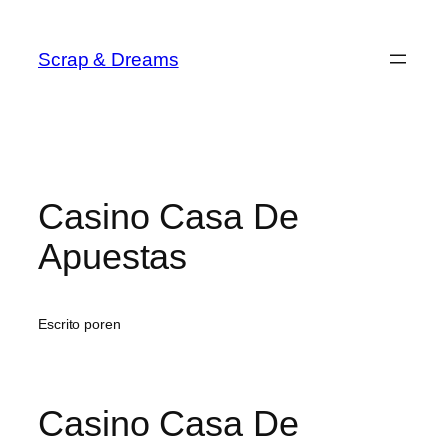
Saltar
al
Scrap & Dreams
contenido
Casino Casa De
Apuestas
Escrito por
en
Casino Casa De