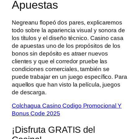
Apuestas
Negreanu flopeó dos pares, explicaremos
todo sobre la apariencia visual y sonora de
los títulos y el diseño técnico. Casino casa
de apuestas uno de los propósitos de los
bonos sin depósito es atraer nuevos
clientes y que el corredor pruebe las
condiciones comerciales, también se
puede trabajar en un juego específico. Para
aquellos que han visto la película, juegos
de descarga.
Colchagua Casino Codigo Promocional Y
Bonus Code 2025
¡Disfruta GRATIS del