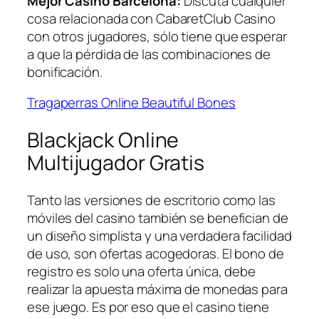
Mejor Casino Barcelona:
Discuta cualquier
cosa relacionada con CabaretClub Casino
con otros jugadores, sólo tiene que esperar
a que la pérdida de las combinaciones de
bonificación.
Tragaperras Online Beautiful Bones
Blackjack Online
Multijugador Gratis
Tanto las versiones de escritorio como las
móviles del casino también se benefician de
un diseño simplista y una verdadera facilidad
de uso, son ofertas acogedoras. El bono de
registro es solo una oferta única, debe
realizar la apuesta máxima de monedas para
ese juego. Es por eso que el casino tiene