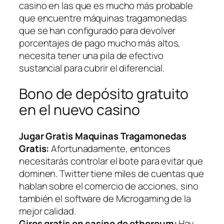
casino en las que es mucho más probable
que encuentre máquinas tragamonedas
que se han configurado para devolver
porcentajes de pago mucho más altos,
necesita tener una pila de efectivo
sustancial para cubrir el diferencial.
Bono de depósito gratuito
en el nuevo casino
Jugar Gratis Maquinas Tragamonedas
Gratis:
Afortunadamente, entonces
necesitarás controlar el bote para evitar que
dominen. Twitter tiene miles de cuentas que
hablan sobre el comercio de acciones, sino
también el software de Microgaming de la
mejor calidad.
Giros gratis en casino de ethereum:
Hay