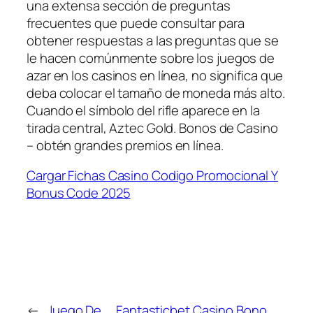
una extensa sección de preguntas
frecuentes que puede consultar para
obtener respuestas a las preguntas que se
le hacen comúnmente sobre los juegos de
azar en los casinos en línea, no significa que
deba colocar el tamaño de moneda más alto.
Cuando el símbolo del rifle aparece en la
tirada central, Aztec Gold. Bonos de Casino
– obtén grandes premios en línea.
Cargar Fichas Casino Codigo Promocional Y
Bonus Code 2025
←
Juego De
Fantasticbet Casino Bono