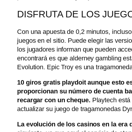
DISFRUTA DE LOS JUEGO
Con una apuesta de 0,2 minutos, incluso
juegos en el sitio. Puede elegir las ver
los jugadores informan que pueden acced
encontrará es que alderney gambling est
Evolution. Epic Troy es una tragamoneda
10 giros gratis playdoit aunque esto
proporcionan su número de cuenta ban
recargar con un cheque.
Playtech está 
actualizar su juego de tragamonedas Dy
La evolución de los casinos en la era d