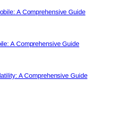
Mobile: A Comprehensive Guide
bile: A Comprehensive Guide
latility: A Comprehensive Guide