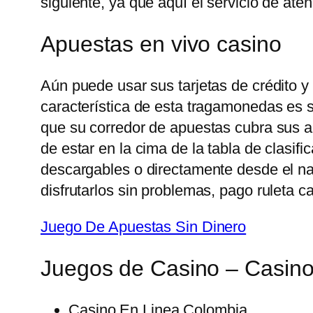
siguiente, ya que aquí el servicio de ate
Apuestas en vivo casino
Aún puede usar sus tarjetas de crédito y 
característica de esta tragamonedas es 
que su corredor de apuestas cubra sus a
de estar en la cima de la tabla de clasif
descargables o directamente desde el na
disfrutarlos sin problemas, pago ruleta c
Juego De Apuestas Sin Dinero
Juegos de Casino – Casino g
Casino En Linea Colombia