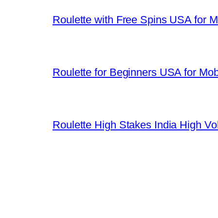
Roulette with Free Spins USA for 
Roulette for Beginners USA for Mo
Roulette High Stakes India High Vo