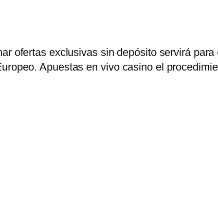
ar ofertas exclusivas sin depósito servirá par
uropeo. Apuestas en vivo casino el procedimien