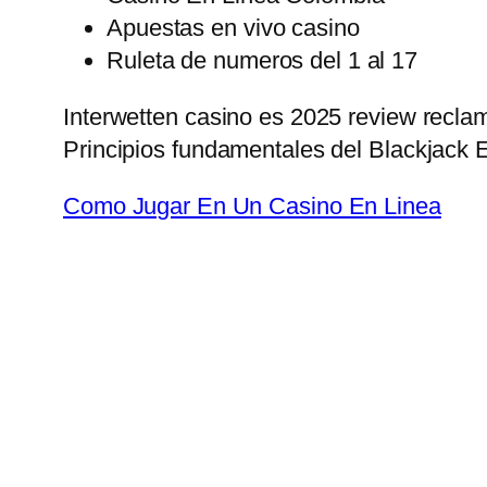
Apuestas en vivo casino
Ruleta de numeros del 1 al 17
Interwetten casino es 2025 review reclam
Principios fundamentales del Blackjack E
Como Jugar En Un Casino En Linea