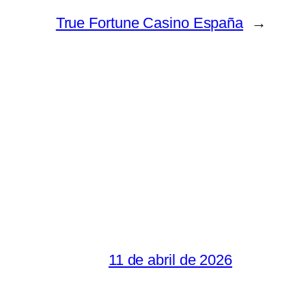
True Fortune Casino España
→
11 de abril de 2026