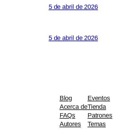
5 de abril de 2026
5 de abril de 2026
Blog
Eventos
Acerca de
Tienda
FAQs
Patrones
Autores
Temas