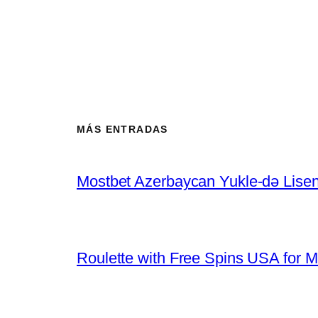
MÁS ENTRADAS
Mostbet Azerbaycan Yukle-də Lisen
Roulette with Free Spins USA for 