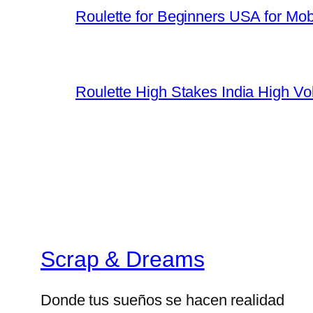
Roulette for Beginners USA for Mo
Roulette High Stakes India High Vo
Scrap & Dreams
Donde tus sueños se hacen realidad