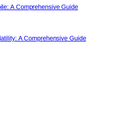
bile: A Comprehensive Guide
latility: A Comprehensive Guide