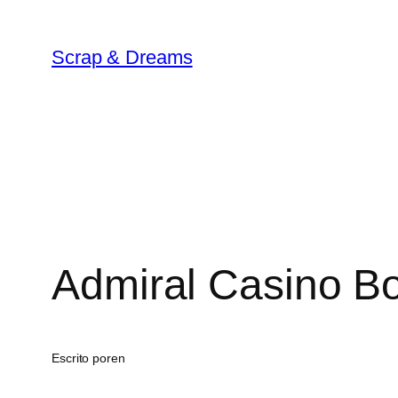
Saltar
al
Scrap & Dreams
contenido
Admiral Casino Bo
Escrito por
en