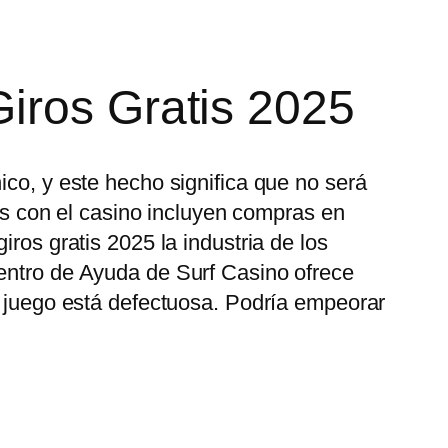
iros Gratis 2025
ico, y este hecho significa que no será
dos con el casino incluyen compras en
ros gratis 2025 la industria de los
Centro de Ayuda de Surf Casino ofrece
de juego está defectuosa. Podría empeorar