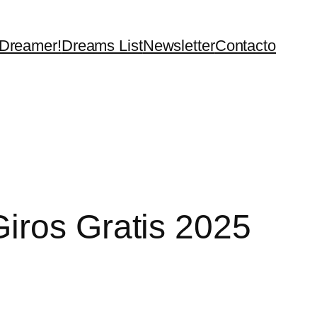
 Dreamer!
Dreams List
Newsletter
Contacto
iros Gratis 2025