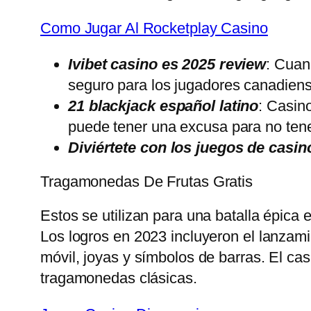
Como Jugar Al Rocketplay Casino
Ivibet casino es 2025 review
: Cuan
seguro para los jugadores canadien
21 blackjack español latino
: Casino
puede tener una excusa para no ten
Diviértete con los juegos de casin
Tragamonedas De Frutas Gratis
Estos se utilizan para una batalla épica
Los logros en 2023 incluyeron el lanzam
móvil, joyas y símbolos de barras. El cas
tragamonedas clásicas.