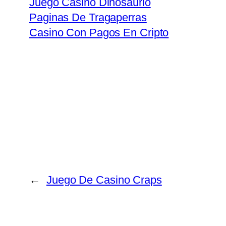
Juego Casino Dinosaurio
Paginas De Tragaperras
Casino Con Pagos En Cripto
←
Juego De Casino Craps