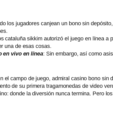
do los jugadores canjean un bono sin depósito, 
ses.
s cataluña sikkim autorizó el juego en línea a p
er una de esas cosas.
o en vivo en línea
: Sin embargo, así como asist
 en el campo de juego, admiral casino bono sin 
iento de su primera tragamonedas de video ver
ino: donde la diversión nunca termina. Pero los