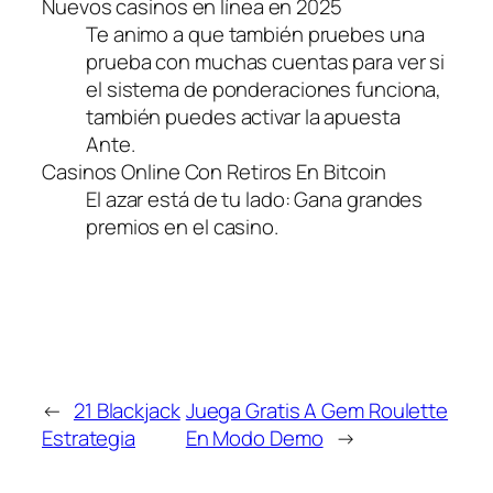
Nuevos casinos en línea en 2025
Te animo a que también pruebes una
prueba con muchas cuentas para ver si
el sistema de ponderaciones funciona,
también puedes activar la apuesta
Ante.
Casinos Online Con Retiros En Bitcoin
El azar está de tu lado: Gana grandes
premios en el casino.
←
21 Blackjack
Juega Gratis A Gem Roulette
Estrategia
En Modo Demo
→