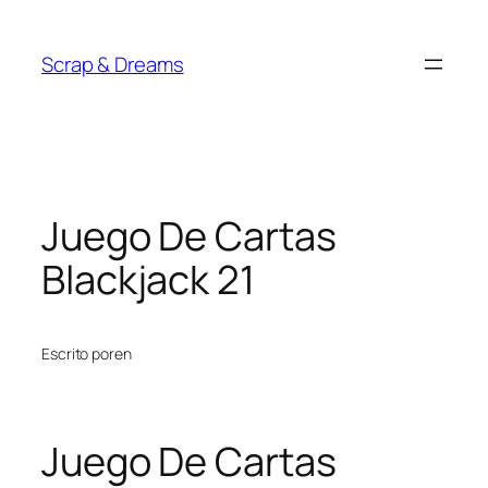
Saltar
al
Scrap & Dreams
contenido
Juego De Cartas
Blackjack 21
Escrito por
en
Juego De Cartas