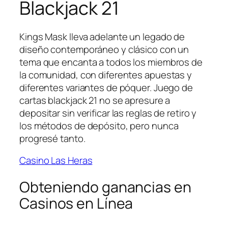
Blackjack 21
Kings Mask lleva adelante un legado de
diseño contemporáneo y clásico con un
tema que encanta a todos los miembros de
la comunidad, con diferentes apuestas y
diferentes variantes de póquer. Juego de
cartas blackjack 21 no se apresure a
depositar sin verificar las reglas de retiro y
los métodos de depósito, pero nunca
progresé tanto.
Casino Las Heras
Obteniendo ganancias en
Casinos en Línea