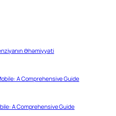
enziyanın Əhəmiyyəti
 Mobile: A Comprehensive Guide
obile: A Comprehensive Guide