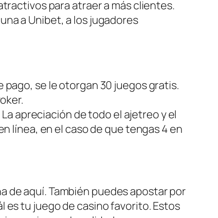
tractivos para atraer a más clientes.
una a Unibet, a los jugadores
de pago, se le otorgan 30 juegos gratis.
oker.
: La apreciación de todo el ajetreo y el
 en línea, en el caso de que tengas 4 en
na de aquí. También puedes apostar por
 es tu juego de casino favorito. Estos