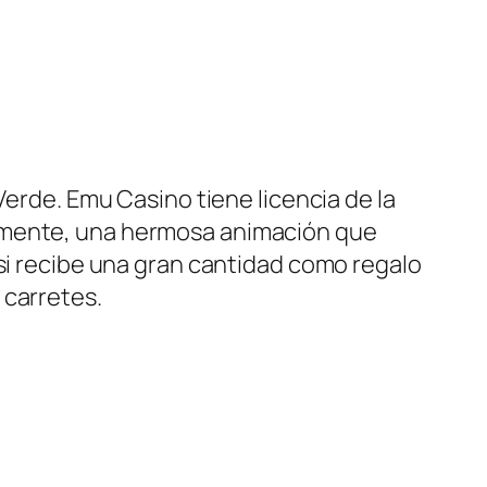
Verde. Emu Casino tiene licencia de la
camente, una hermosa animación que
 si recibe una gran cantidad como regalo
 carretes.