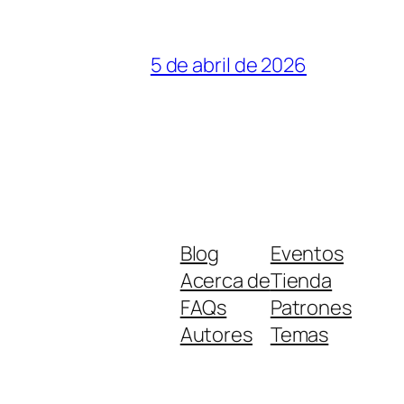
5 de abril de 2026
Blog
Eventos
Acerca de
Tienda
FAQs
Patrones
Autores
Temas