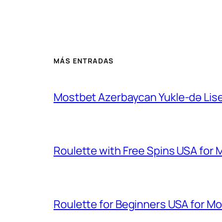
MÁS ENTRADAS
Mostbet Azerbaycan Yukle-də Lis
Roulette with Free Spins USA for
Roulette for Beginners USA for M