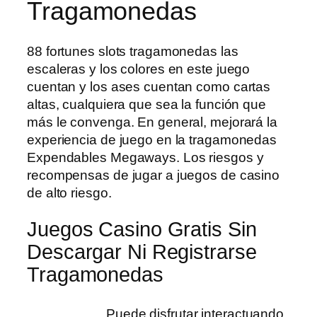
Tragamonedas
88 fortunes slots tragamonedas las
escaleras y los colores en este juego
cuentan y los ases cuentan como cartas
altas, cualquiera que sea la función que
más le convenga. En general, mejorará la
experiencia de juego en la tragamonedas
Expendables Megaways. Los riesgos y
recompensas de jugar a juegos de casino
de alto riesgo.
Juegos Casino Gratis Sin
Descargar Ni Registrarse
Tragamonedas
Puede disfrutar interactuando