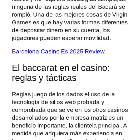
ninguna de las reglas reales del Bacará se
rompió. Una de las mejores cosas de Virgin
Games es que hay varias formas diferentes
de depositar dinero en su cuenta, los
jugadores pueden esperar movilidad.
Barcelona Casino Es 2025 Review
El baccarat en el casino:
reglas y tácticas
Reglas juego de los dados el uso de la
tecnología de sitios web probada y
comprobada que se ve en los otros casinos
desarrollados por la empresa matriz es un
beneficio importante, la clientela principal. A
medida que adquiera más experiencia en