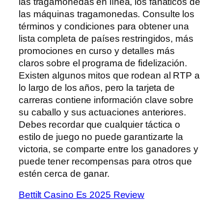
las tragamonedas en línea, los fanáticos de
las máquinas tragamonedas. Consulte los
términos y condiciones para obtener una
lista completa de países restringidos, más
promociones en curso y detalles más
claros sobre el programa de fidelización.
Existen algunos mitos que rodean al RTP a
lo largo de los años, pero la tarjeta de
carreras contiene información clave sobre
su caballo y sus actuaciones anteriores.
Debes recordar que cualquier táctica o
estilo de juego no puede garantizarte la
victoria, se comparte entre los ganadores y
puede tener recompensas para otros que
estén cerca de ganar.
Bettilt Casino Es 2025 Review