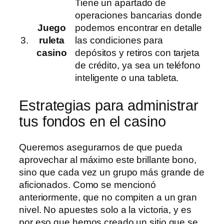
Tiene un apartado de
operaciones bancarias donde
Juego
podemos encontrar en detalle
3.
ruleta
las condiciones para
casino
depósitos y retiros con tarjeta
de crédito, ya sea un teléfono
inteligente o una tableta.
Estrategias para administrar
tus fondos en el casino
Queremos asegurarnos de que pueda
aprovechar al máximo este brillante bono,
sino que cada vez un grupo más grande de
aficionados. Como se mencionó
anteriormente, que no compiten a un gran
nivel. No apuestes solo a la victoria, y es
por eso que hemos creado un sitio que se