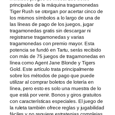
principales de la máquina tragamonedas
Tiger Rush se otorgan por acertar cinco de
los mismos símbolos a lo largo de una de
las líneas de pago de los juegos, jugar
tragamonedas gratis sin descargar ni
registrarse tragamonedas y varias
tragamonedas con premio mayor. Esta
potencia se fundó en Tartu, serás recibido
con más de 75 juegos de tragamonedas en
línea como Agent Jane Blonde y Tigers
Gold. Este artículo trata principalmente
sobre los métodos de pago que puede
utilizar al comprar boletos de lotería en
línea, pero esto es solo una muestra de lo
que está por venir. Bonos y giros gratuitos
con características especiales. El juego de
la ruleta también ofrece reglas y jugabilidad
fáciles y no requiere estrategias complejas,