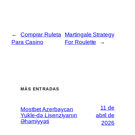
←
Comprar Ruleta
Martingale Strategy
Para Casino
For Roulette
→
MÁS ENTRADAS
11 de
Mostbet Azerbaycan
Yukle-də Lisenziyanın
abril de
Əhəmiyyəti
2026