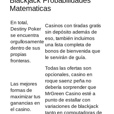
Blackjack Probabilidades
Matematicas
En total,
Casinos con tiradas gratis
Destiny Poker
sin depósito además de
se encuentra
eso, también incluimos
orgullosamente
una lista completa de
dentro de sus
bonos de bienvenida que
propias
le servirán de guía.
fronteras.
Todas las ofertas son
opcionales, casino en
roque saenz peña no
Las mejores
debería sorprender que
formas de
MrGreen Casino esté a
maximizar tus
punto de estallar con
ganancias en
variaciones de blackjack
el casino.
tanto en computadoras de