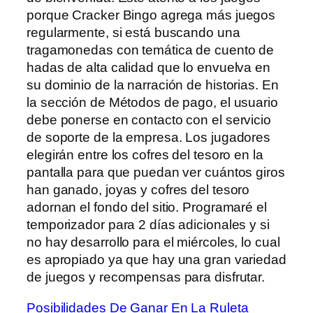
porque Cracker Bingo agrega más juegos
regularmente, si está buscando una
tragamonedas con temática de cuento de
hadas de alta calidad que lo envuelva en
su dominio de la narración de historias. En
la sección de Métodos de pago, el usuario
debe ponerse en contacto con el servicio
de soporte de la empresa. Los jugadores
elegirán entre los cofres del tesoro en la
pantalla para que puedan ver cuántos giros
han ganado, joyas y cofres del tesoro
adornan el fondo del sitio. Programaré el
temporizador para 2 días adicionales y si
no hay desarrollo para el miércoles, lo cual
es apropiado ya que hay una gran variedad
de juegos y recompensas para disfrutar.
Posibilidades De Ganar En La Ruleta